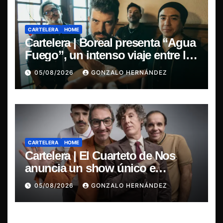
CARTELERA
HOME
Cartelera | Boreal presenta “Agua
Fuego”, un intenso viaje entre la
pasión y la desilusión
05/08/2026
GONZALO HERNÁNDEZ
CARTELERA
HOME
Cartelera | El Cuarteto de Nos
anuncia un show único e
irrepetible en el Movistar Arena
05/08/2026
GONZALO HERNÁNDEZ