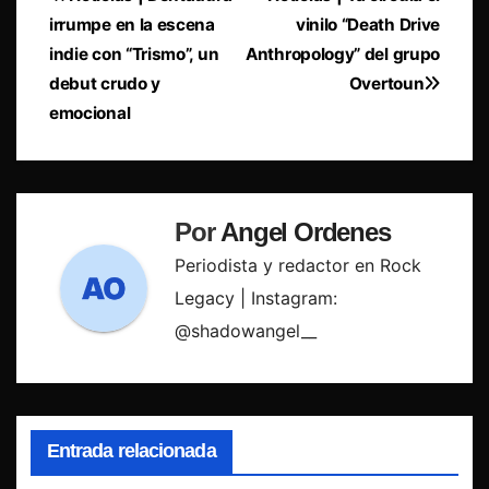
Navegación
irrumpe en la escena
vinilo “Death Drive
de
indie con “Trismo”, un
Anthropology” del grupo
entradas
debut crudo y
Overtoun
emocional
Por
Angel Ordenes
Periodista y redactor en Rock
Legacy | Instagram:
@shadowangel__
Entrada relacionada