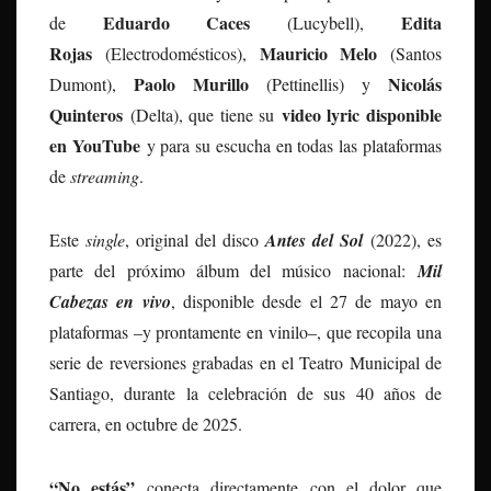
Eduardo Caces
Edita
de
(Lucybell),
Rojas
Mauricio Melo
(Electrodomésticos),
(Santos
Paolo Murillo
Nicolás
Dumont),
(Pettinellis) y
Quinteros
video lyric disponible
(Delta), que tiene su
en YouTube
y para su escucha en todas las plataformas
de
streaming
.
Este
single
, original del disco
Antes del Sol
(2022), es
parte del próximo álbum del músico nacional:
Mil
Cabezas en vivo
, disponible desde el 27 de mayo en
plataformas –y prontamente en vinilo–, que recopila una
serie de reversiones grabadas en el Teatro Municipal de
Santiago, durante la celebración de sus 40 años de
carrera, en octubre de 2025.
“No estás”
conecta directamente con el dolor que