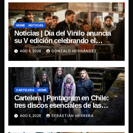
HOME
NOTICIAS
Noticias | Día del Vinilo anuncia
su V edición celebrando el
regreso del 7″ fabricado en Chile
AGO 5, 2026
GONZALO HERNÁNDEZ
CARTELERA
HOME
Cartelera | Pentagram en Chile:
tres discos esenciales de las
leyendas del doom
AGO 5, 2026
SEBASTIÁN HERRERA