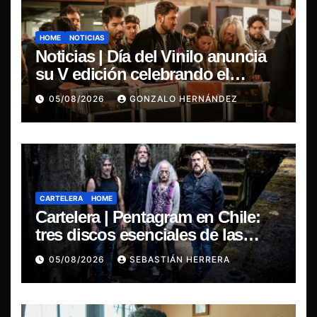
HOME
NOTICIAS
Noticias | Día del Vinilo anuncia
su V edición celebrando el
regreso del 7″ fabricado en Chile
05/08/2026
GONZALO HERNÁNDEZ
CARTELERA
HOME
Cartelera | Pentagram en Chile:
tres discos esenciales de las
leyendas del doom
05/08/2026
SEBASTIÁN HERRERA