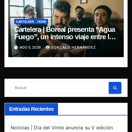
CARTELERA
HOME
Cartelera | Boreal presenta “Agua
Fuego”, un intenso viaje entre la
pasión y la desilusión
AGO 5, 2026
GONZALO HERNÁNDEZ
Entradas Recientes
Noticias | Día del Vinilo anuncia su V edición