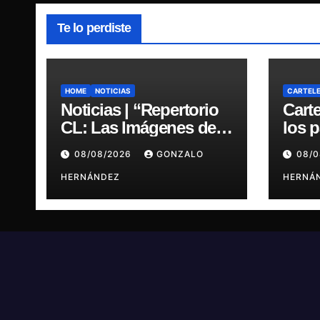
Te lo perdiste
HOME
NOTICIAS
CARTEL
Noticias | “Repertorio
Carte
CL: Las Imágenes de la
los 
Música” presenta la
regr
08/08/2026
GONZALO
08/
esencia del nuevo
últi
sonido nacional
HERNÁNDEZ
HERNÁ