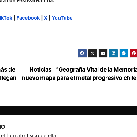
ta con Festival Bamba:
ikTok
|
Facebook
|
X
|
YouTube
ás de
Noticias | “Geografía Vital de la Memoria
llegan
nuevo mapa para el metal progresivo chil
io
el formato fisico de ella.