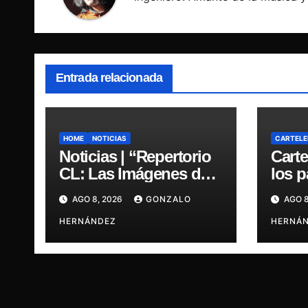
Entrada relacionada
HOME
NOTICIAS
CARTELE
Noticias | “Repertorio
Carte
CL: Las Imágenes de
los 
la Música” presenta la
regre
AGO 8, 2026
GONZALO
AGO 8
esencia del nuevo
últim
sonido nacional
HERNÁNDEZ
HERNÁ