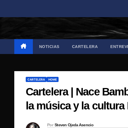
Saltar
al
contenido
NOTICIAS
CARTELERA
ENTREV
CARTELERA
HOME
Cartelera | Nace Bamb
la música y la cultur
Por
Steven Ojeda Asencio