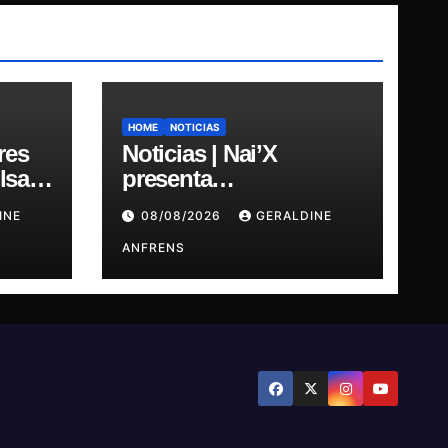
HOME
NOTICIAS
res
Noticias | Nai’X
sar,
presenta
“DIMENSIONAL
INE
08/08/2026
GERALDINE
GODS.
ANFRENS