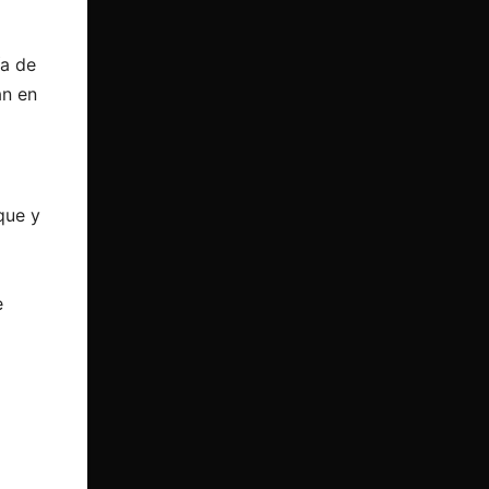
ía de
an en
á
que y
e