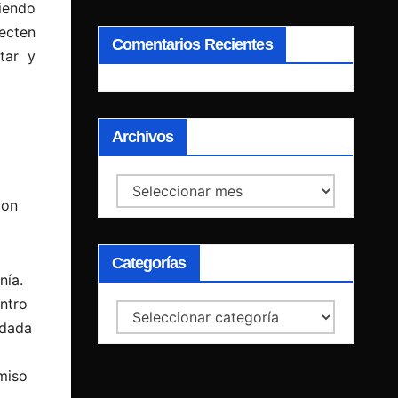
niendo
ecten
Comentarios Recientes
tar y
Archivos
Archivos
con
Categorías
nía.
ntro
Categorías
idada
miso