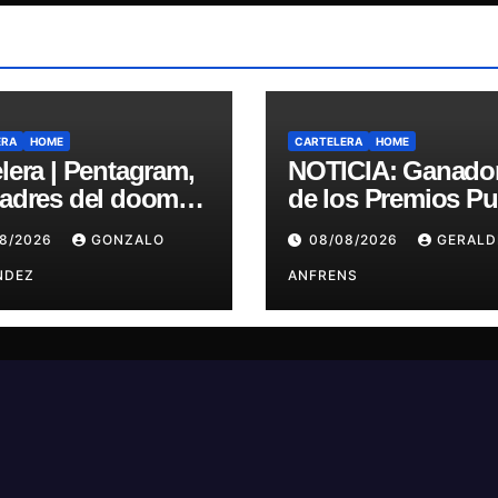
ERA
HOME
CARTELERA
HOME
lera | Pentagram,
NOTICIA: Ganado
padres del doom
de los Premios Pul
esan a Chile en su
Engrupid Pipol
08/2026
GONZALO
08/08/2026
GERALD
ma misa
presentan show
NDEZ
exclusivo.
ANFRENS