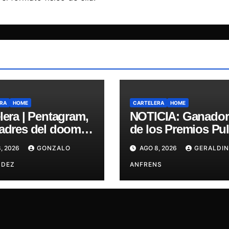
RA
HOME
CARTELERA
HOME
lera | Pentagram,
NOTICIA: Ganador
padres del doom
de los Premios Pul
san a Chile en su
Engrupid Pipol
, 2026
GONZALO
AGO 8, 2026
GERALDIN
a misa
presentan show
NDEZ
exclusivo.
ANFRENS