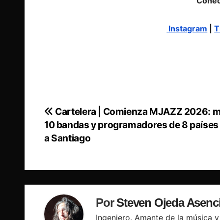
Conec
Instagram
|
T
Cartelera | Comienza MJAZZ 2026: m
Navegación
10 bandas y programadores de 8 países 
de
a Santiago
entradas
Por
Steven Ojeda Asenc
Ingeniero. Amante de la música y 