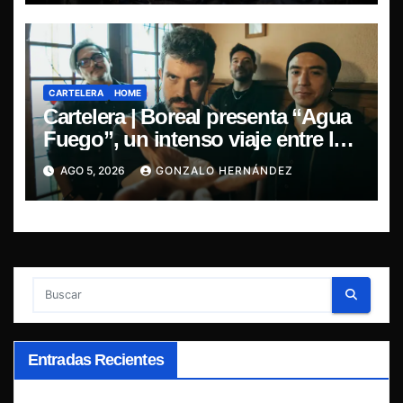
CARTELERA
HOME
Cartelera | Boreal presenta “Agua
Fuego”, un intenso viaje entre la
pasión y la desilusión
AGO 5, 2026
GONZALO HERNÁNDEZ
Entradas Recientes