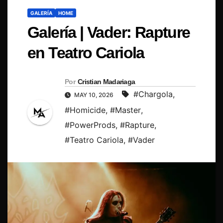
GALERÍA
HOME
Galería | Vader: Rapture
en Teatro Cariola
Por
Cristian Madariaga
#Chargola
,
MAY 10, 2026
#Homicide
,
#Master
,
#PowerProds
,
#Rapture
,
#Teatro Cariola
,
#Vader