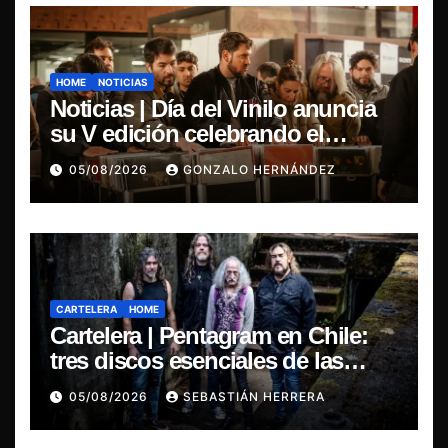
HOME
NOTICIAS
Noticias | Día del Vinilo anuncia
su V edición celebrando el
regreso del 7″ fabricado en Chile
05/08/2026
GONZALO HERNÁNDEZ
CARTELERA
HOME
Cartelera | Pentagram en Chile:
tres discos esenciales de las
leyendas del doom
05/08/2026
SEBASTIÁN HERRERA