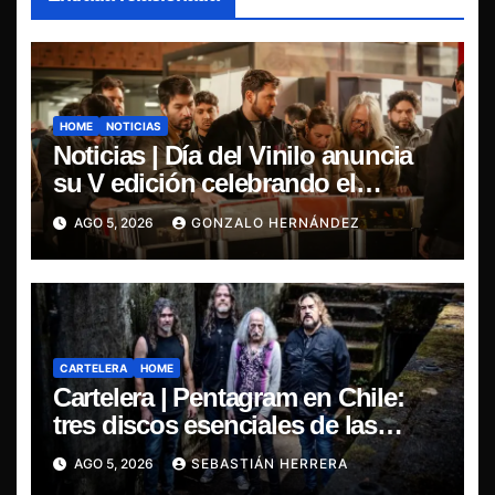
HOME
NOTICIAS
Noticias | Día del Vinilo anuncia
su V edición celebrando el
regreso del 7″ fabricado en Chile
AGO 5, 2026
GONZALO HERNÁNDEZ
CARTELERA
HOME
Cartelera | Pentagram en Chile:
tres discos esenciales de las
leyendas del doom
AGO 5, 2026
SEBASTIÁN HERRERA