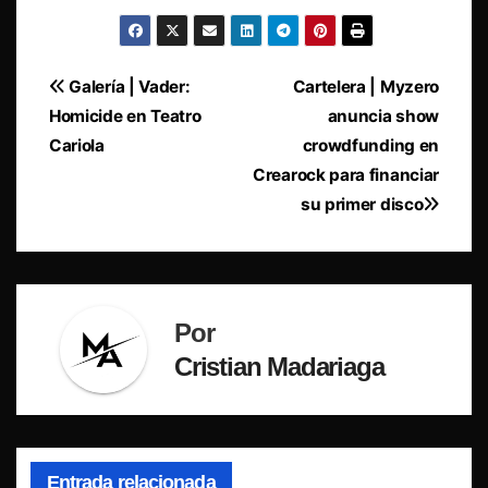
Navegación
Galería | Vader:
Cartelera | Myzero
Homicide en Teatro
anuncia show
de
Cariola
crowdfunding en
entradas
Crearock para financiar
su primer disco
Por
Cristian Madariaga
Entrada relacionada