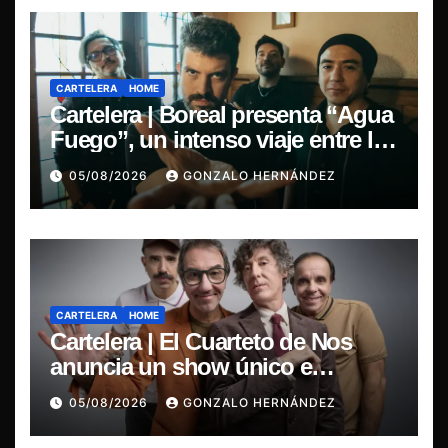
CARTELERA
HOME
Cartelera | Boreal presenta “Agua
Fuego”, un intenso viaje entre la
pasión y la desilusión
05/08/2026
GONZALO HERNÁNDEZ
CARTELERA
HOME
Cartelera | El Cuarteto de Nos
anuncia un show único e
irrepetible en el Movistar Arena
05/08/2026
GONZALO HERNÁNDEZ