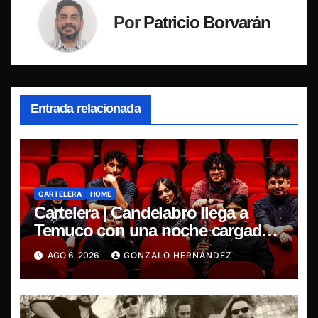
Por
Patricio Borvarán
Entrada relacionada
CARTELERA
HOME
Cartelera | Candelabro llega a
Temuco con una noche cargada
de indie
AGO 6, 2026
GONZALO HERNÁNDEZ