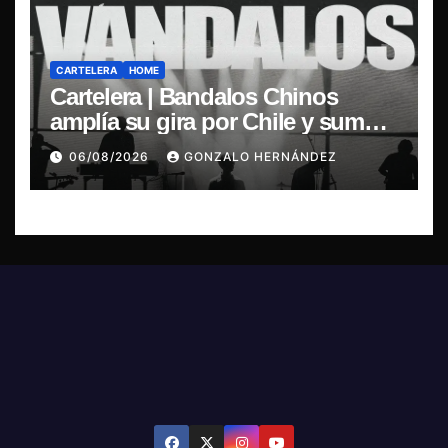
CARTELERA
HOME
Cartelera | Bandalos Chinos
amplía su gira por Chile y suma
concierto en Concepción
06/08/2026
GONZALO HERNÁNDEZ