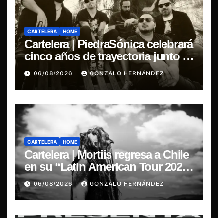
CARTELERA
HOME
Cartelera | PiedraSónica celebrará
cinco años de trayectoria junto a
The Ganjas en el Bar de René
06/08/2026
GONZALO HERNÁNDEZ
CARTELERA
HOME
Cartelera | Mortiis regresa a Chile
en su “Latin American Tour 2026”
y exclusivo show en Sala RBX
06/08/2026
GONZALO HERNÁNDEZ