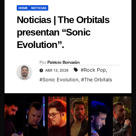
HOME
NOTICIAS
Noticias | The Orbitals
presentan “Sonic
Evolution”.
Por
Patricio Borvarán
#Rock Pop
,
ABR 13, 2026
#Sonic Evolution
,
#The Orbitals