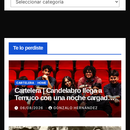
Categorías
Te lo perdiste
CARTELERA
HOME
Cartelera | Candelabro llega a
Temuco con una noche cargada
de indie
06/08/2026
GONZALO HERNÁNDEZ