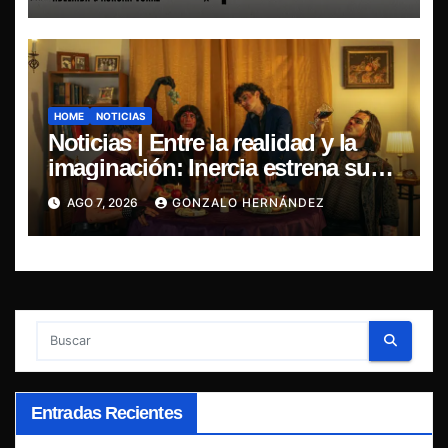
HOME
NOTICIAS
Noticias | Entre la realidad y la
imaginación: Inercia estrena su
primer single “Marilina”
AGO 7, 2026
GONZALO HERNÁNDEZ
Entradas Recientes