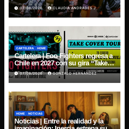
Blues”, La Rox se presentará este
07/08/2026
CLAUDIA ANDRADES J
sábado en Concepción
CARTELERA
HOME
Cartelera | Foo Fighters regresa a
Chile en 2027 con su gira “Take
Cover Tour 2027”
07/08/2026
GONZALO HERNÁNDEZ
HOME
NOTICIAS
Noticias | Entre la realidad y la
imaginación: Inercia estrena su