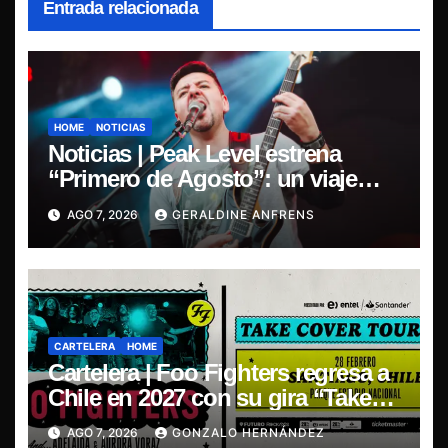
Entrada relacionada
HOME
NOTICIAS
Noticias | Peak Level estrena
“Primero de Agosto”: un viaje
sonoro por el duelo y la memoria.
AGO 7, 2026
GERALDINE ANFRENS
CARTELERA
HOME
Cartelera | Foo Fighters regresa a
Chile en 2027 con su gira “Take
Cover Tour 2027”
AGO 7, 2026
GONZALO HERNÁNDEZ