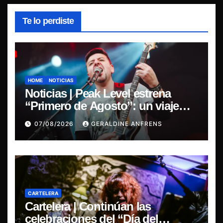
Te lo perdiste
HOME
NOTICIAS
Noticias | Peak Level estrena
“Primero de Agosto”: un viaje
sonoro por el duelo y la memoria.
07/08/2026
GERALDINE ANFRENS
CARTELERA
Cartelera | Continúan las
celebraciones del “Día del