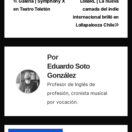
Navegación
Galería | Symphony X
LollaRL | La nueva
en Teatro Teletón
camada del indie
de
internacional brilló en
entradas
Lollapalooza Chile
Por
Eduardo Soto
González
Profesor de Inglés de
profesión, cronista musical
por vocación.