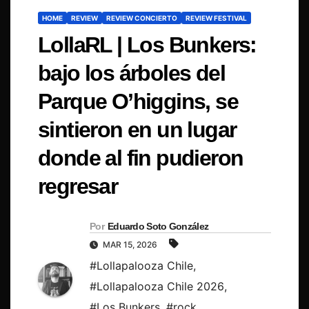
HOME
REVIEW
REVIEW CONCIERTO
REVIEW FESTIVAL
LollaRL | Los Bunkers:
bajo los árboles del
Parque O’higgins, se
sintieron en un lugar
donde al fin pudieron
regresar
Por
Eduardo Soto González
MAR 15, 2026
#Lollapalooza Chile
,
#Lollapalooza Chile 2026
,
#Los Bunkers
,
#rock
,