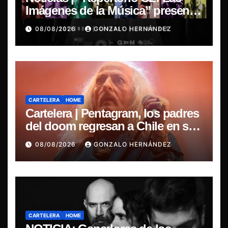
Imágenes de la Música” presenta
la esencia del nuevo sonido
08/08/2026
GONZALO HERNÁNDEZ
nacional
CARTELERA
HOME
Cartelera | Pentagram, los padres
del doom regresan a Chile en su
última misa
08/08/2026
GONZALO HERNÁNDEZ
CARTELERA
HOME