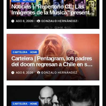
HOME
NOTICIAS
Noticias | “Repertorio CL: Las
Imágenes de la Música” presenta
la esencia del nuevo sonido
AGO 8, 2026
GONZALO HERNÁNDEZ
nacional
CARTELERA
HOME
Cartelera | Pentagram, los padres
del doom regresan a Chile en su
última misa
AGO 8, 2026
GONZALO HERNÁNDEZ
CARTELERA
HOME