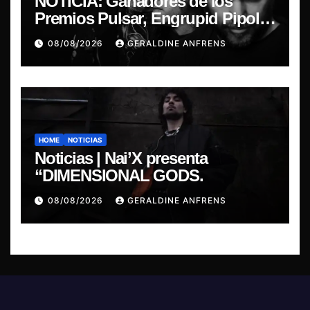
NOTICIA: Ganadores de los
Premios Pulsar, Engrupid Pipol
presentan show exclusivo.
08/08/2026
GERALDINE ANFRENS
HOME
NOTICIAS
Noticias | Nai’X presenta
“DIMENSIONAL GODS.
08/08/2026
GERALDINE ANFRENS