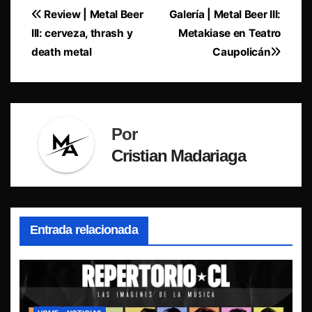
Navegación
Review | Metal Beer
Galería | Metal Beer III:
III: cerveza, thrash y
Metakiase en Teatro
de
death metal
Caupolicán
entradas
Por
Cristian Madariaga
Entrada relacionada