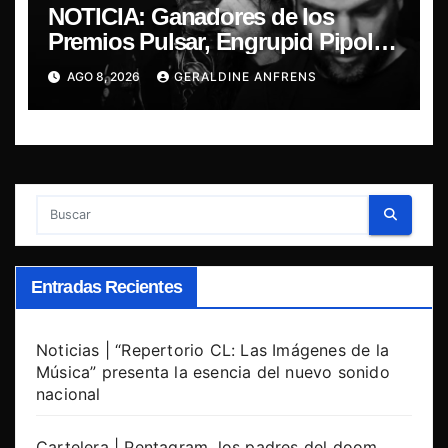
NOTICIA: Ganadores de los
Premios Pulsar, Engrupid Pipol
presentan show exclusivo.
AGO 8, 2026
GERALDINE ANFRENS
Entradas Recientes
Noticias | “Repertorio CL: Las Imágenes de la
Música” presenta la esencia del nuevo sonido
nacional
Cartelera | Pentagram, los padres del doom