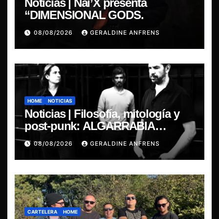
Noticias | Nai’X presenta
“DIMENSIONAL GODS.
08/08/2026
GERALDINE ANFRENS
HOME
NOTICIAS
Noticias | Filosofía, mitología y
post-punk: ALGARRABIA
presenta “Cantos de Sirena”
08/08/2026
GERALDINE ANFRENS
CARTELERA
HOME