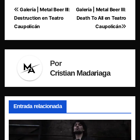
Navegación
Galería | Metal Beer III:
Galería | Metal Beer III:
Destruction en Teatro
Death To All en Teatro
de
Caupolicán
Caupolicán
entradas
Por
Cristian Madariaga
Entrada relacionada