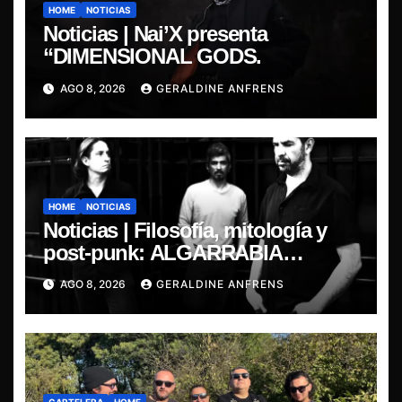
HOME
NOTICIAS
Noticias | Nai’X presenta
“DIMENSIONAL GODS.
AGO 8, 2026
GERALDINE ANFRENS
HOME
NOTICIAS
Noticias | Filosofía, mitología y
post-punk: ALGARRABIA
presenta “Cantos de Sirena”
AGO 8, 2026
GERALDINE ANFRENS