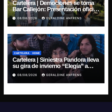
Cartelera | Demociones se toma
Bar Callejón: Presentación oficial
de su EP y estreno del single
08/08/2026
GERALDINE ANFRENS
“Mujer Escarlata”
CARTELERA
HOME
Cartelera | Siniestra Pandora lleva
su gira de invierno “Elegía” a
Concepción.
08/08/2026
GERALDINE ANFRENS