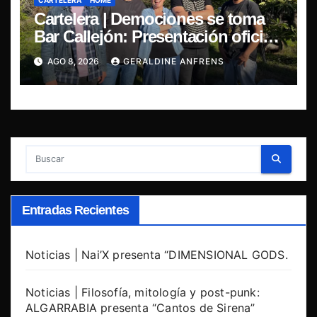
CARTELERA
HOME
Cartelera | Demociones se toma
Bar Callejón: Presentación oficial
de su EP y estreno del single
AGO 8, 2026
GERALDINE ANFRENS
“Mujer Escarlata”
Entradas Recientes
Noticias | Nai’X presenta “DIMENSIONAL GODS.
Noticias | Filosofía, mitología y post-punk:
ALGARRABIA presenta “Cantos de Sirena”