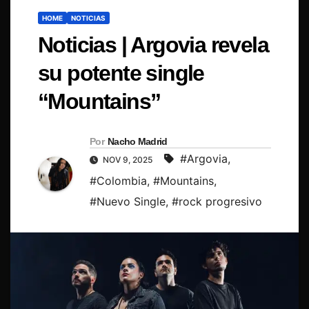
HOME
NOTICIAS
Noticias | Argovia revela
su potente single
“Mountains”
Por
Nacho Madrid
#Argovia
,
NOV 9, 2025
#Colombia
,
#Mountains
,
#Nuevo Single
,
#rock progresivo