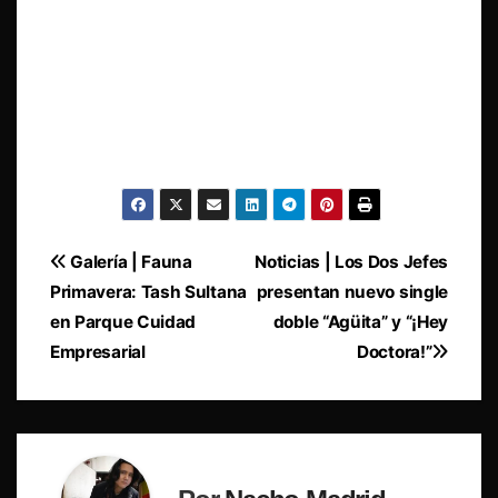
Navegación
Galería | Fauna
Noticias | Los Dos Jefes
Primavera: Tash Sultana
presentan nuevo single
de
en Parque Cuidad
doble “Agüita” y “¡Hey
entradas
Empresarial
Doctora!”