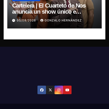
Cartelera | El Cuarteto de Nos
anuncia un show único e
irrepetible en el Movistar Arena
05/08/2026
GONZALO HERNÁNDEZ