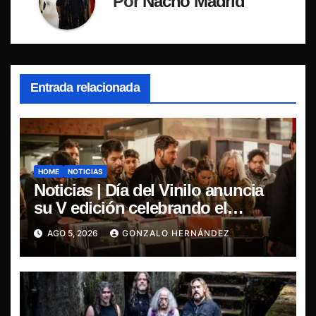
Por
Nacho Madrid
Entrada relacionada
HOME
NOTICIAS
Noticias | Día del Vinilo anuncia
su V edición celebrando el
regreso del 7″ fabricado en Chile
AGO 5, 2026
GONZALO HERNÁNDEZ