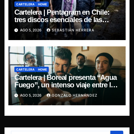
CARTELERA
HOME
Cartelera | Pentagram en Chile:
tres discos esenciales de las
leyendas del doom
AGO 5, 2026
SEBASTIÁN HERRERA
CARTELERA
HOME
Cartelera | Boreal presenta “Agua
Fuego”, un intenso viaje entre la
pasión y la desilusión
AGO 5, 2026
GONZALO HERNÁNDEZ