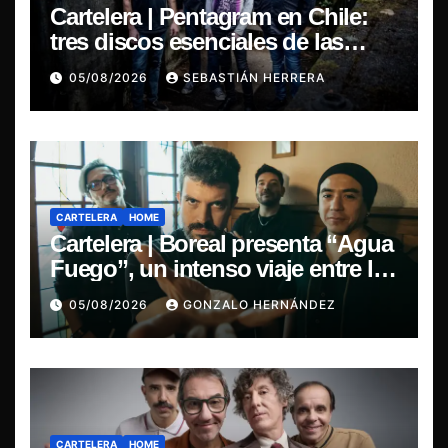
Cartelera | Pentagram en Chile:
tres discos esenciales de las
leyendas del doom
05/08/2026
SEBASTIÁN HERRERA
CARTELERA
HOME
Cartelera | Boreal presenta “Agua
Fuego”, un intenso viaje entre la
pasión y la desilusión
05/08/2026
GONZALO HERNÁNDEZ
CARTELERA
HOME