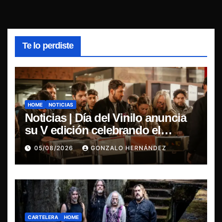
Te lo perdiste
HOME
NOTICIAS
Noticias | Día del Vinilo anuncia
su V edición celebrando el
regreso del 7″ fabricado en Chile
05/08/2026
GONZALO HERNÁNDEZ
CARTELERA
HOME