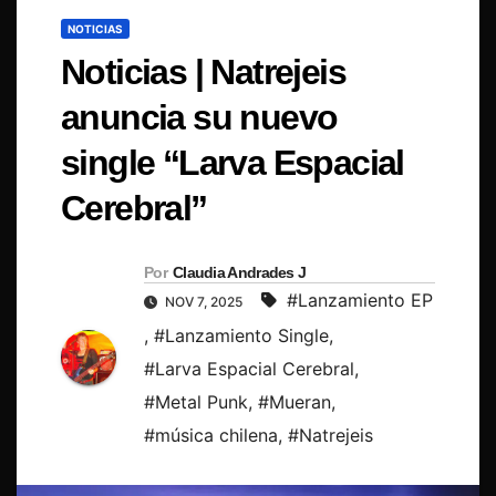
NOTICIAS
Noticias | Natrejeis
anuncia su nuevo
single “Larva Espacial
Cerebral”
Por
Claudia Andrades J
#Lanzamiento EP
NOV 7, 2025
,
#Lanzamiento Single
,
#Larva Espacial Cerebral
,
#Metal Punk
,
#Mueran
,
#música chilena
,
#Natrejeis