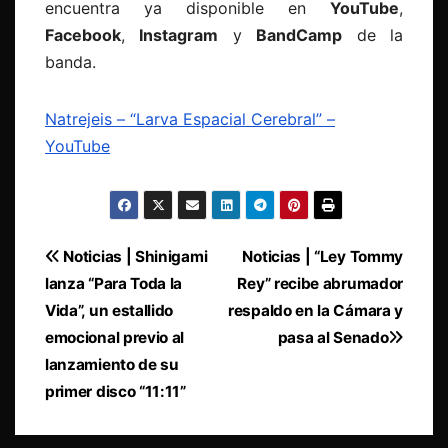
encuentra ya disponible en
YouTube
,
Facebook
,
Instagram
y
BandCamp
de la
banda.
Natrejeis – “Larva Espacial Cerebral” –
YouTube
Navegación
Noticias | Shinigami
Noticias | “Ley Tommy
lanza “Para Toda la
Rey” recibe abrumador
de
Vida”, un estallido
respaldo en la Cámara y
entradas
emocional previo al
pasa al Senado
lanzamiento de su
primer disco “11:11”