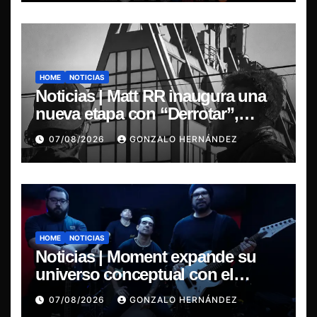
HOME
NOTICIAS
Noticias | Matt RR inaugura una
nueva etapa con “Derrotar”,
primer adelanto de su EP
07/08/2026
GONZALO HERNÁNDEZ
Resonancia de Umbral
HOME
NOTICIAS
Noticias | Moment expande su
universo conceptual con el
estreno de “Poisoned Reality”
07/08/2026
GONZALO HERNÁNDEZ