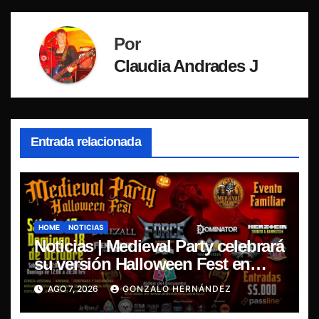
Por
Claudia Andrades J
Entrada relacionada
HOME
NOTICIAS
Noticias | Medieval Party celebrará
su versión Halloween Fest en
Aldea del Encuentro
AGO 7, 2026
GONZALO HERNÁNDEZ