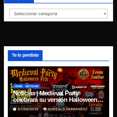
Categorías
Te lo perdiste
HOME
NOTICIAS
Noticias | Medieval Party
celebrará su versión Halloween
Fest en Aldea del Encuentro
07/08/2026
GONZALO HERNÁNDEZ