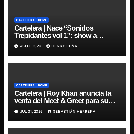
CARTELERA
HOME
Cartelera | Nace “Sonidos
Trepidantes vol 1”: show a
beneficio con el mejor metal
AGO 1, 2026
HENRY PEÑA
emergente nacional
CARTELERA
HOME
Cartelera | Roy Khan anuncia la
venta del Meet & Greet para su
esperado regreso a Chile
JUL 31, 2026
SEBASTIÁN HERRERA