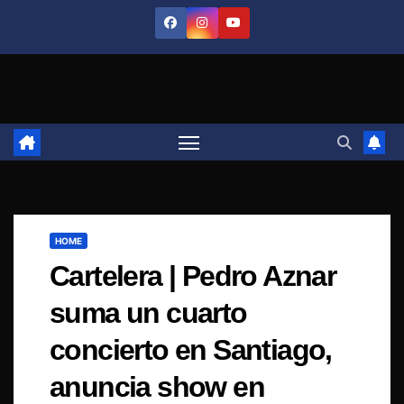
Saltar
al
contenido
HOME
Cartelera | Pedro Aznar
suma un cuarto
concierto en Santiago,
anuncia show en