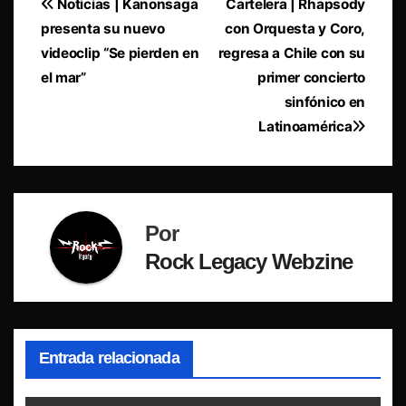
Navegación
Noticias | Kanonsaga
Cartelera | Rhapsody
presenta su nuevo
con Orquesta y Coro,
de
videoclip “Se pierden en
regresa a Chile con su
entradas
el mar”
primer concierto
sinfónico en
Latinoamérica
Por
Rock Legacy Webzine
Entrada relacionada