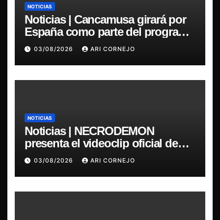
NOTICIAS
Noticias | Cancamusa girará por
España como parte del programa
de intercambio entre SCD y AIE
03/08/2026
ARI CORNEJO
NOTICIAS
Noticias | NECRODEMON
presenta el videoclip oficial de
“Burn, your christians, burn!”
03/08/2026
ARI CORNEJO