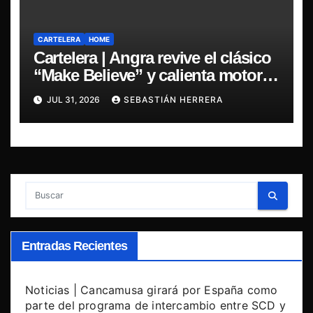
CARTELERA
HOME
Cartelera | Angra revive el clásico
“Make Believe” y calienta motores
para su regreso a Chile
JUL 31, 2026
SEBASTIÁN HERRERA
Entradas Recientes
Noticias | Cancamusa girará por España como
parte del programa de intercambio entre SCD y