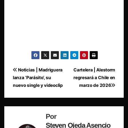
Navegación
Noticias | Madriguera
Cartelera | Alestorm
lanza ‘Parásito’, su
regresará a Chile en
de
nuevo single y videoclip
marzo de 2026
entradas
Por
Steven Ojeda Asencio