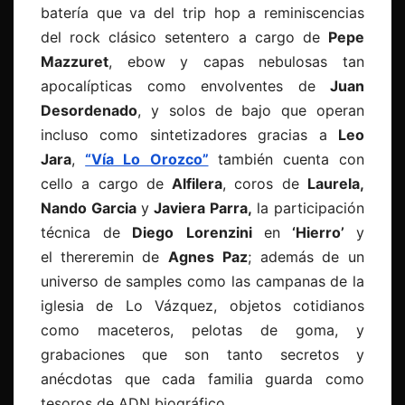
batería que va del trip hop a reminiscencias
del rock clásico setentero a cargo de
Pepe
Mazzuret
, ebow y capas nebulosas tan
apocalípticas como envolventes de
Juan
Desordenado
, y solos de bajo que operan
incluso como sintetizadores gracias a
Leo
Jara
,
“Vía Lo Orozco”
también cuenta con
cello a cargo de
Alfilera
, coros de
Laurela,
Nando Garcia
y
Javiera Parra,
la participación
técnica de
Diego Lorenzini
en
‘Hierro’
y
el
thereremin de
Agnes Paz
; además de un
universo de samples como las campanas de la
iglesia de Lo Vázquez, objetos cotidianos
como maceteros, pelotas de goma, y
grabaciones que son tanto secretos y
anécdotas que cada familia guarda como
tesoros de ADN biográfico.