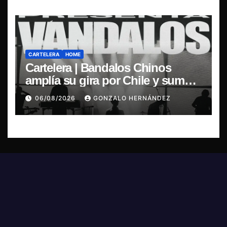
CARTELERA
HOME
Cartelera | Bandalos Chinos
amplía su gira por Chile y suma
concierto en Concepción
06/08/2026
GONZALO HERNÁNDEZ