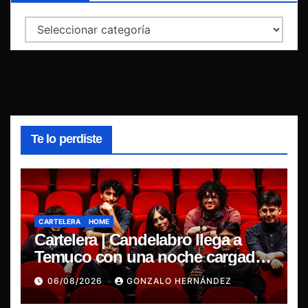
Categorías
Te lo perdiste
CARTELERA
HOME
Cartelera | Candelabro llega a
Temuco con una noche cargada
de indie
06/08/2026
GONZALO HERNÁNDEZ