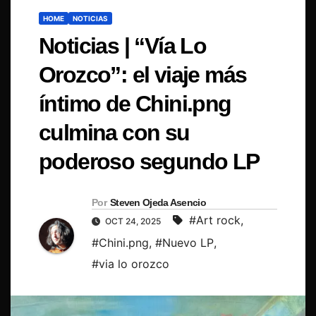
HOME
NOTICIAS
Noticias | “Vía Lo
Orozco”: el viaje más
íntimo de Chini.png
culmina con su
poderoso segundo LP
Por
Steven Ojeda Asencio
#Art rock
,
OCT 24, 2025
#Chini.png
,
#Nuevo LP
,
#via lo orozco