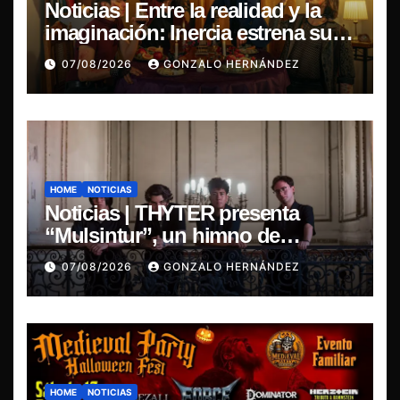
Noticias | Entre la realidad y la
imaginación: Inercia estrena su
primer single “Marilina”
07/08/2026
GONZALO HERNÁNDEZ
HOME
NOTICIAS
Noticias | THYTER presenta
“Mulsintur”, un himno de
heavy/power metal inspirado en
07/08/2026
GONZALO HERNÁNDEZ
Tomás Paniri
HOME
NOTICIAS