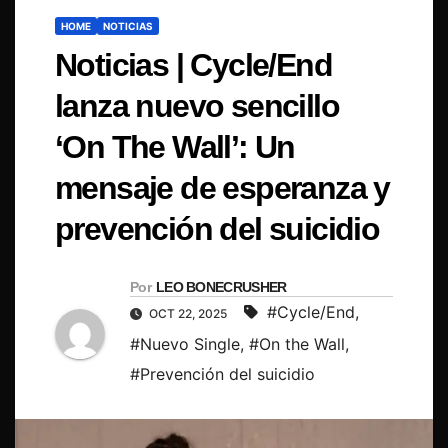
HOME
NOTICIAS
Noticias | Cycle/End
lanza nuevo sencillo
‘On The Wall’: Un
mensaje de esperanza y
prevención del suicidio
Por
LEO BONECRUSHER
#Cycle/End
,
OCT 22, 2025
#Nuevo Single
,
#On the Wall
,
#Prevención del suicidio