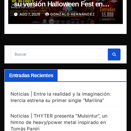
su versión Halloween Fest en
Aldea del Encuentro
AGO 7, 2026
GONZALO HERNÁNDEZ
Entradas Recientes
Noticias | Entre la realidad y la imaginación:
Inercia estrena su primer single “Marilina”
Noticias | THYTER presenta “Mulsintur”, un
himno de heavy/power metal inspirado en
Tomás Paniri