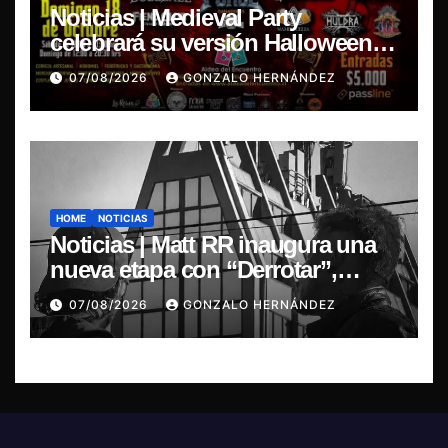
Noticias | Medieval Party
celebrará su versión Halloween
Fest en Aldea del Encuentro
07/08/2026
GONZALO HERNÁNDEZ
HOME
NOTICIAS
Noticias | Matt RR inaugura una
nueva etapa con “Derrotar”,
primer adelanto de su EP
07/08/2026
GONZALO HERNÁNDEZ
Resonancia de Umbral