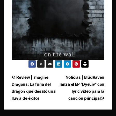
Navegación
Review | Imagine
Noticias | BlüdRaven
Dragons: La furia del
lanza el EP “DyeLiv” con
de
dragón que desató una
lyric video para la
entradas
lluvia de éxitos
canción principal