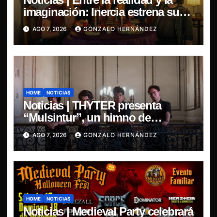
imaginación: Inercia estrena su
primer single “Marilina”
AGO 7, 2026
GONZALO HERNÁNDEZ
HOME
NOTICIAS
Noticias | THYTER presenta
“Mulsintur”, un himno de
heavy/power metal inspirado en
AGO 7, 2026
GONZALO HERNÁNDEZ
Tomás Paniri
HOME
NOTICIAS
Noticias | Medieval Party celebrará