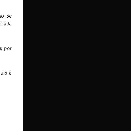
mo se
a a la
s por
culo a