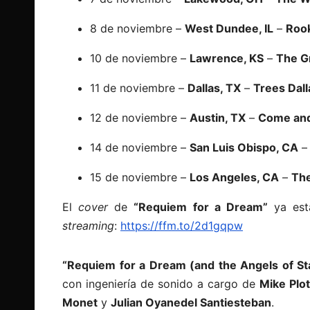
8 de noviembre –
West Dundee, IL
–
Roo
10 de noviembre –
Lawrence, KS
–
The G
11 de noviembre –
Dallas, TX
–
Trees Dall
12 de noviembre –
Austin, TX
–
Come and 
14 de noviembre –
San Luis Obispo, CA
15 de noviembre –
Los Angeles, CA
–
Th
El
cover
de
“Requiem for a Dream”
ya está
streaming
:
https://ffm.to/2d1gqpw
“Requiem for a Dream (and the Angels of Sta
con ingeniería de sonido a cargo de
Mike Plot
Monet
y
Julian Oyanedel Santiesteban
.