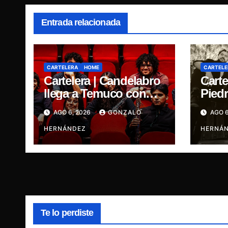
Entrada relacionada
CARTELERA
HOME
CARTELE
Cartelera | Candelabro
Carte
llega a Temuco con
Piedr
una noche cargada de
cinc
AGO 6, 2026
GONZALO
AGO 6
indie
traye
HERNÁNDEZ
Ganja
HERNÁ
René
Te lo perdiste