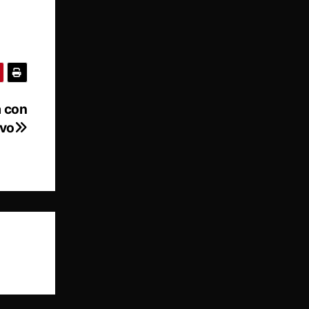
a con
ivo