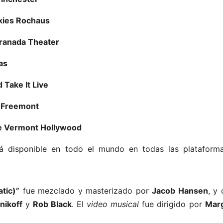
kies Rochaus
ranada Theater
as
Take It Live
–
Freemont
e Vermont Hollywood
 disponible en todo el mundo en todas las plataform
tic)”
fue mezclado y masterizado por
Jacob Hansen
, y
nikoff
y
Rob Black
. El
video musical
fue dirigido por
Marg