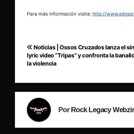
Para más información visita:
http://www.edgeo
Noticias | Ossos Cruzados lanza el sin
Navegación
lyric video “Tripas” y confronta la banali
de
la violencia
entradas
Por
Rock Legacy Webzi