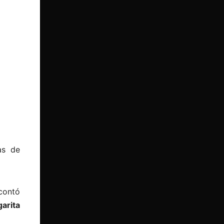
as de
 contó
arita