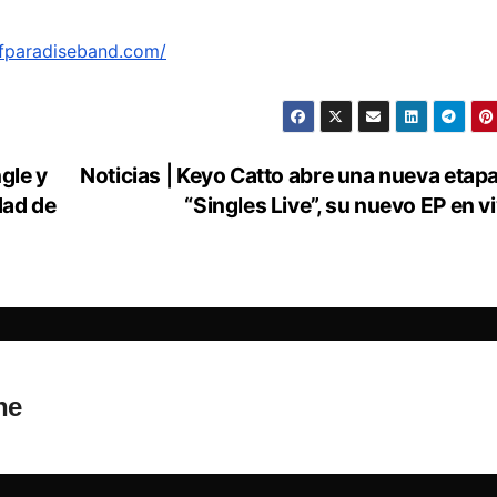
fparadiseband.com/
gle y
Noticias | Keyo Catto abre una nueva etap
dad de
“Singles Live”, su nuevo EP en v
ne