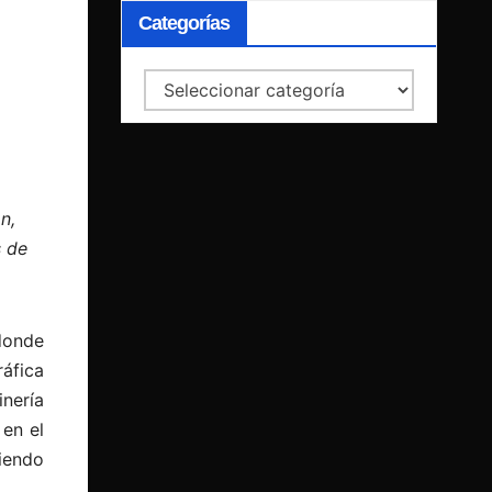
Categorías
Categorías
n,
s de
donde
áfica
inería
 en el
iendo