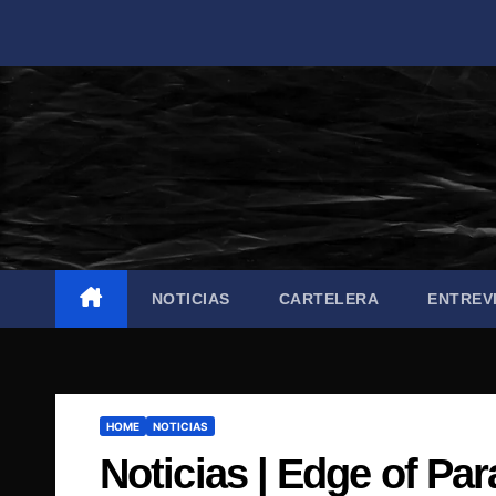
Saltar
al
contenido
NOTICIAS
CARTELERA
ENTREV
HOME
NOTICIAS
Noticias | Edge of Pa