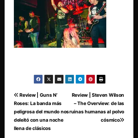
Navegación
Review | Guns N’
Review | Steven Wilson
Roses: La banda más
– The Overview: de las
de
peligrosa del mundo nos
ruinas humanas al polvo
entradas
deleitó con una noche
cósmico
llena de clásicos