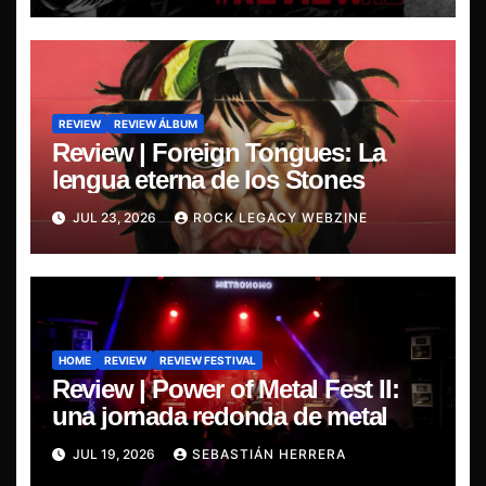
REVIEW
REVIEW ÁLBUM
Review | Foreign Tongues: La
lengua eterna de los Stones
JUL 23, 2026
ROCK LEGACY WEBZINE
HOME
REVIEW
REVIEW FESTIVAL
Review | Power of Metal Fest II:
una jornada redonda de metal
JUL 19, 2026
SEBASTIÁN HERRERA