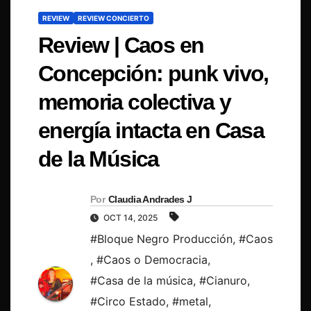
REVIEW
REVIEW CONCIERTO
Review | Caos en
Concepción: punk vivo,
memoria colectiva y
energía intacta en Casa
de la Música
Por
Claudia Andrades J
OCT 14, 2025
#Bloque Negro Producción
,
#Caos
,
#Caos o Democracia
,
#Casa de la música
,
#Cianuro
,
#Circo Estado
,
#metal
,