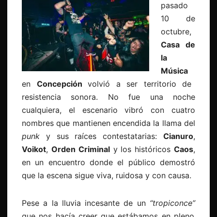
pasado
10 de
octubre,
Casa de
la
Música
en
Concepción
volvió a ser territorio de
resistencia sonora. No fue una noche
cualquiera, el escenario vibró con cuatro
nombres que mantienen encendida la llama del
punk
y sus raíces contestatarias:
Cianuro
,
Voikot
,
Orden Criminal
y los históricos
Caos
,
en un encuentro donde el público demostró
que la escena sigue viva, ruidosa y con causa.
Pese a la lluvia incesante de un
“tropiconce”
que nos hacía creer que estábamos en pleno