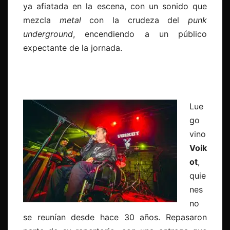
ya afiatada en la escena, con un sonido que
mezcla
metal
con la crudeza del
punk
underground
, encendiendo a un público
expectante de la jornada.
Lue
go
vino
Voik
ot
,
quie
nes
no
se reunían desde hace 30 años. Repasaron