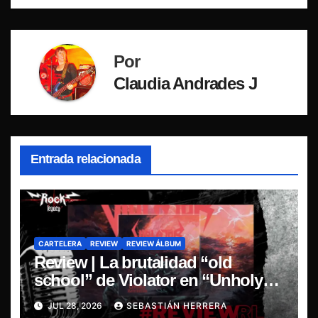
Por
Claudia Andrades J
Entrada relacionada
CARTELERA
REVIEW
REVIEW ÁLBUM
Review | La brutalidad “old
school” de Violator en “Unholy
Retribution”
JUL 28, 2026
SEBASTIÁN HERRERA