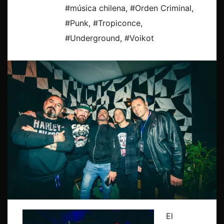
#música chilena
,
#Orden Criminal
,
#Punk
,
#Tropiconce
,
#Underground
,
#Voikot
El