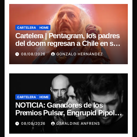
CARTELERA
HOME
Cartelera | Pentagram, los padres
del doom regresan a Chile en su
última misa
08/08/2026
GONZALO HERNÁNDEZ
CARTELERA
HOME
NOTICIA: Ganadores de los
Premios Pulsar, Engrupid Pipol
presentan show exclusivo.
08/08/2026
GERALDINE ANFRENS