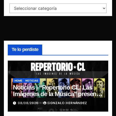
Categorías
Te lo perdiste
HOME
NOTICIAS
Noticias | “Repertorio CL: Las
Imágenes de la Música” presenta
la esencia del nuevo sonido
08/08/2026
GONZALO HERNÁNDEZ
nacional