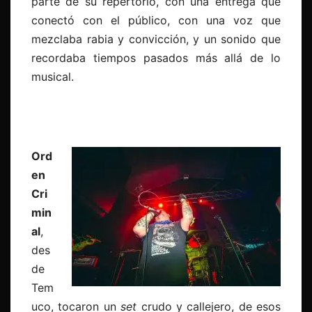
parte de su repertorio, con una entrega que
conectó con el público, con una voz que
mezclaba rabia y convicción, y un sonido que
recordaba tiempos pasados más allá de lo
musical.
Ord
en
Cri
min
al
,
des
de
Tem
uco, tocaron un
set
crudo y callejero, de esos