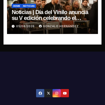
HOME
NOTICIAS
Noticias | Día del Vinilo anuncia
su V edición celebrando el
regreso del 7″ fabricado en Chile
05/08/2026
GONZALO HERNÁNDEZ