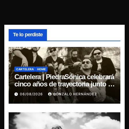
Te lo perdiste
CARTELERA
HOME
Cartelera | PiedraSónica celebrará
cinco años de trayectoria junto a
The Ganjas en el Bar de René
06/08/2026
GONZALO HERNÁNDEZ