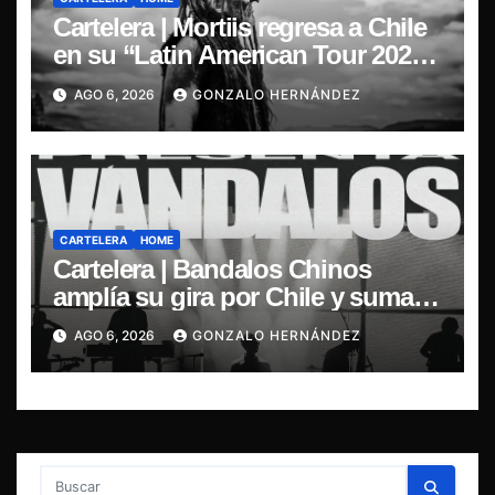
Cartelera | Mortiis regresa a Chile
en su “Latin American Tour 2026”
y exclusivo show en Sala RBX
AGO 6, 2026
GONZALO HERNÁNDEZ
CARTELERA
HOME
Cartelera | Bandalos Chinos
amplía su gira por Chile y suma
concierto en Concepción
AGO 6, 2026
GONZALO HERNÁNDEZ