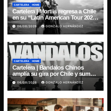
CARTELERA
HOME
Cartelera | Mortiis regresa a Chile
en su “Latin American Tour 2026”
y exclusivo show en Sala RBX
06/08/2026
GONZALO HERNÁNDEZ
CARTELERA
HOME
Cartelera | Bandalos Chinos
amplía su gira por Chile y suma
concierto en Concepción
06/08/2026
GONZALO HERNÁNDEZ