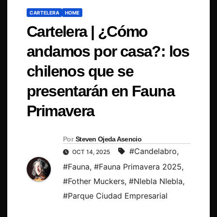
CARTELERA
HOME
Cartelera | ¿Cómo
andamos por casa?: los
chilenos que se
presentarán en Fauna
Primavera
Por
Steven Ojeda Asencio
#Candelabro
,
OCT 14, 2025
#Fauna
,
#Fauna Primavera 2025
,
#Fother Muckers
,
#NIebla NIebla
,
#Parque Ciudad Empresarial