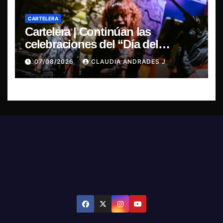
CARTELERA
Cartelera | Continúan las
celebraciones del “Día del
Blues”, La Rox se presentará este
07/08/2026
CLAUDIA ANDRADES J
sábado en Concepción