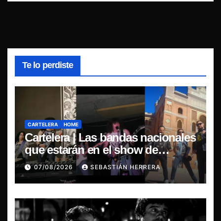
Te lo perdiste
CARTELERA
HOME
Cartelera | Las bandas nacionales
que estarán en el show de
Violator en Santiago
07/08/2026
SEBASTIÁN HERRERA