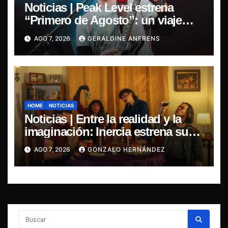
Noticias | Peak Level estrena
“Primero de Agosto”: un viaje
sonoro por el duelo y la memoria.
AGO 7, 2026
GERALDINE ANFRENS
HOME
NOTICIAS
Noticias | Entre la realidad y la
imaginación: Inercia estrena su
primer single “Marilina”
AGO 7, 2026
GONZALO HERNÁNDEZ