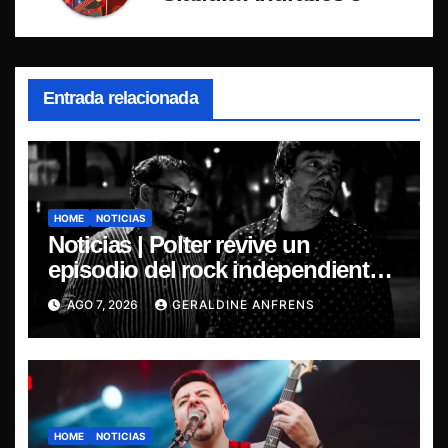
Entrada relacionada
HOME
NOTICIAS
Noticias | Polter revive un
episodio del rock independiente
chileno con el lanzamiento de
AGO 7, 2026
GERALDINE ANFRENS
“Esencial 2001–2026”
HOME
NOTICIAS