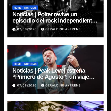
HOME
NOTICIAS
Noticias | Polter revive un
episodio del rock independiente
chileno con el lanzamiento de
07/08/2026
GERALDINE ANFRENS
“Esencial 2001–2026”
HOME
NOTICIAS
Noticias | Peak Level estrena
“Primero de Agosto”: un viaje
sonoro por el duelo y la memoria.
07/08/2026
GERALDINE ANFRENS