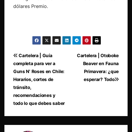
dólares Premio.
Navegación
Cartelera | Guía
Cartelera | Otoboke
completa para ver a
Beaver en Fauna
de
Guns N’ Roses en Chile:
Primavera: ¿que
entradas
Horarios, cortes de
esperar? Todo
tránsito,
recomendaciones y
todo lo que debes saber