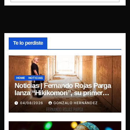
Te lo perdiste
HOME
NOTICIAS
Noticias | Fernando Rojas Parga
lanza “Hikikomori”, su primer
disco solista
04/08/2026
GONZALO HERNÁNDEZ