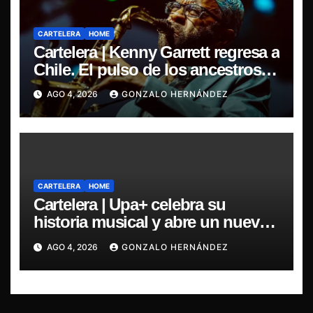
CARTELERA
HOME
Cartelera | Kenny Garrett regresa a
Chile. El pulso de los ancestros
vuelve a cobrar vida
AGO 4, 2026
GONZALO HERNÁNDEZ
CARTELERA
HOME
Cartelera | Upa+ celebra su
historia musical y abre un nuevo
capítulo con el lanzamiento de su
AGO 4, 2026
GONZALO HERNÁNDEZ
disco Ciudad Anterior en Blondie