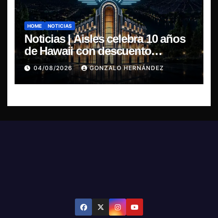
HOME
NOTICIAS
Noticias | Aisles celebra 10 años
de Hawaii con descuento
especial en LP y CD
04/08/2026
GONZALO HERNÁNDEZ