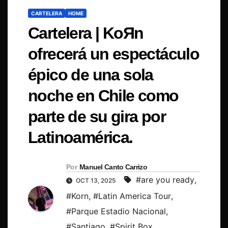
CARTELERA
HOME
Cartelera | KoЯn
ofrecerá un espectáculo
épico de una sola
noche en Chile como
parte de su gira por
Latinoamérica.
Por
Manuel Canto Carrizo
#are you ready
,
OCT 13, 2025
#Korn
,
#Latin America Tour
,
#Parque Estadio Nacional
,
#Santiago
,
#Spirit Box