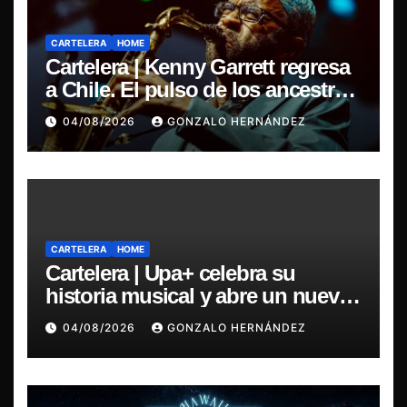
CARTELERA
HOME
Cartelera | Kenny Garrett regresa
a Chile. El pulso de los ancestros
vuelve a cobrar vida
04/08/2026
GONZALO HERNÁNDEZ
CARTELERA
HOME
Cartelera | Upa+ celebra su
historia musical y abre un nuevo
capítulo con el lanzamiento de su
04/08/2026
GONZALO HERNÁNDEZ
disco Ciudad Anterior en Blondie