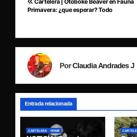
Cartelera | Otoboke Beaver en Fauna
Navegación
Primavera: ¿que esperar? Todo
de
entradas
Por
Claudia Andrades J
Entrada relacionada
CARTELERA
HOME
CARTELE