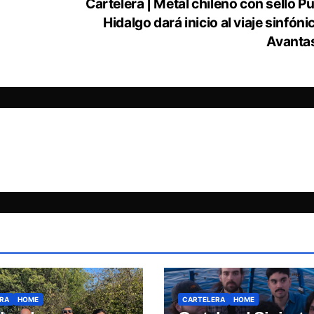
Cartelera | Metal chileno con sello Pu
Hidalgo dará inicio al viaje sinfóni
Avanta
RA
HOME
CARTELERA
HOME