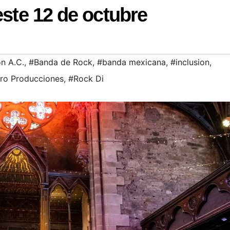
este 12 de octubre
ón A.C.
,
#Banda de Rock
,
#banda mexicana
,
#inclusion
,
ero Producciones
,
#Rock Di