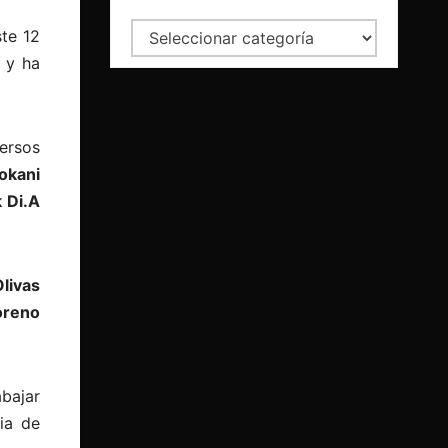
Categorías
ste 12
 y ha
versos
okani
 Di.A
Olivas
oreno
abajar
ia de