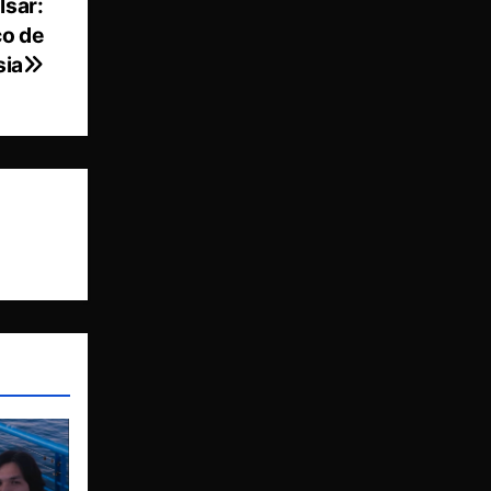
lsar:
co de
sia