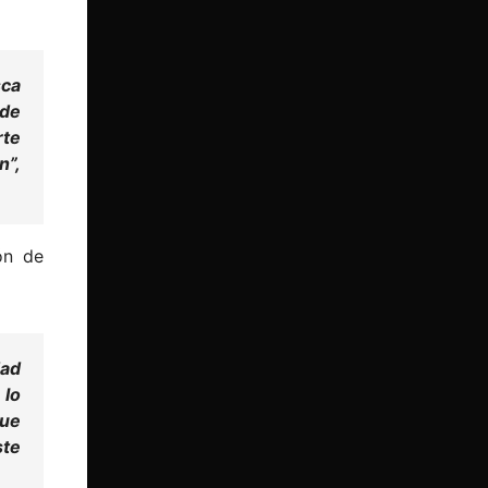
sca
 de
rte
n”,
ón de
dad
 lo
que
ste