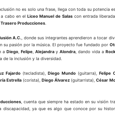
clusión no es solo una frase, llega con toda su potencia e
á a cabo en el
Liceo Manuel de Salas
con entrada liberada
o Trasero Producciones
.
lusión A.C.
, donde sus integrantes aprendieron a tocar di
on su pasión por la música. El proyecto fue fundado por
Ot
on a
Diego
,
Felipe
,
Alejandra
y
Alondra
, dando vida a
Rock
 de la inclusión y la diversidad.
z Fajardo
(tecladista),
Diego Mundo
(guitarra),
Felipe 
ría Estrella
(corista),
Diego Álvarez
(guitarrista),
César M
oducciones
, cuenta que siempre ha estado en su visión tr
a discapacidad, ya que es algo que conoce por su histor