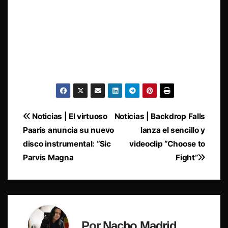
Navegación
Noticias | El virtuoso
Noticias | Backdrop Falls
Paaris anuncia su nuevo
lanza el sencillo y
de
disco instrumental: “Sic
videoclip “Choose to
entradas
Parvis Magna
Fight”
Por
Nacho Madrid