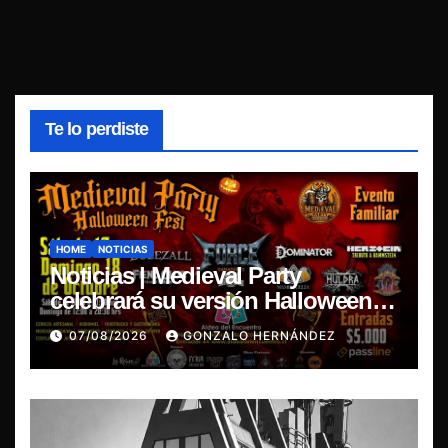
Te lo perdiste
HOME
NOTICIAS
Noticias | Medieval Party
celebrará su versión Halloween
Fest en Aldea del Encuentro
07/08/2026
GONZALO HERNÁNDEZ