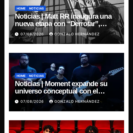
HOME
NOTICIAS
Noticias | Matt RR inaugura una
nueva etapa con “Derrotar”,
primer adelanto de su EP
07/08/2026
GONZALO HERNÁNDEZ
Resonancia de Umbral
HOME
NOTICIAS
Noticias | Moment expande su
universo conceptual con el
estreno de “Poisoned Reality”
07/08/2026
GONZALO HERNÁNDEZ