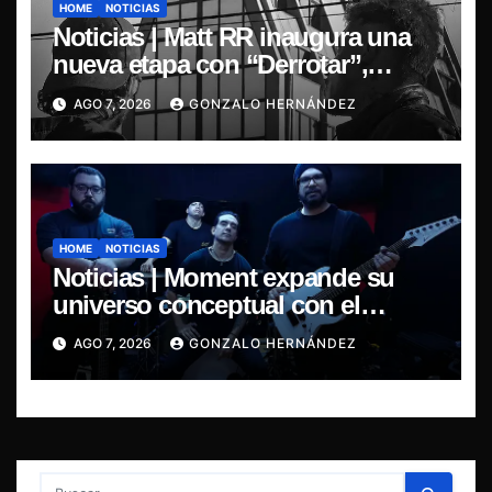
HOME
NOTICIAS
Noticias | Matt RR inaugura una
nueva etapa con “Derrotar”,
primer adelanto de su EP
AGO 7, 2026
GONZALO HERNÁNDEZ
Resonancia de Umbral
HOME
NOTICIAS
Noticias | Moment expande su
universo conceptual con el
estreno de “Poisoned Reality”
AGO 7, 2026
GONZALO HERNÁNDEZ