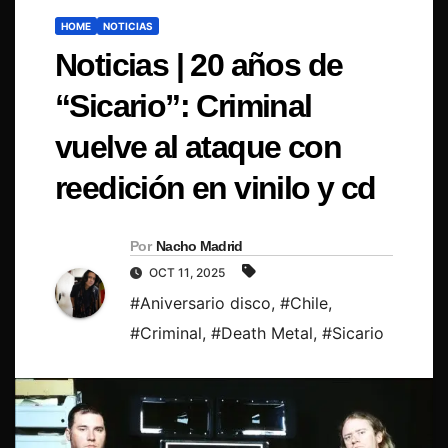
HOME
NOTICIAS
Noticias | 20 años de
“Sicario”: Criminal
vuelve al ataque con
reedición en vinilo y cd
Por
Nacho Madrid
OCT 11, 2025
#Aniversario disco
,
#Chile
,
#Criminal
,
#Death Metal
,
#Sicario