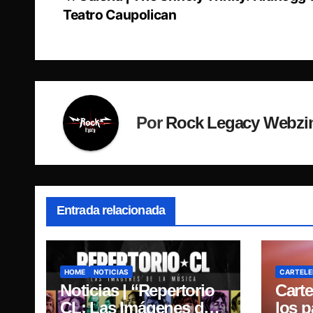
Navegación
Teatro Caupolican
de
entradas
Por
Rock Legacy Webzi
Entrada relacionada
HOME
NOTICIAS
CARTELE
Noticias | “Repertorio
Carte
CL: Las Imágenes de
los 