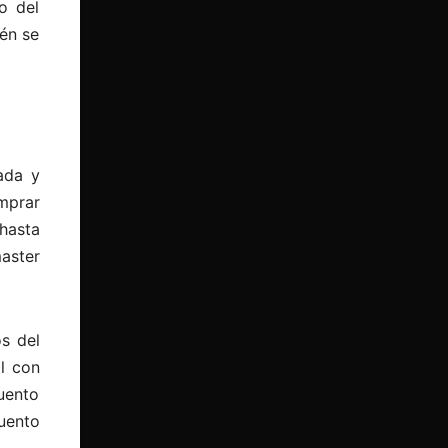
o del
ién se
ada y
mprar
hasta
master
s del
l con
uento
cuento