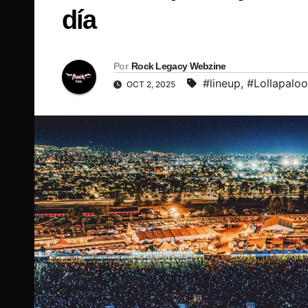
día
Por
Rock Legacy Webzine
#lineup
,
#Lollapalo
OCT 2, 2025