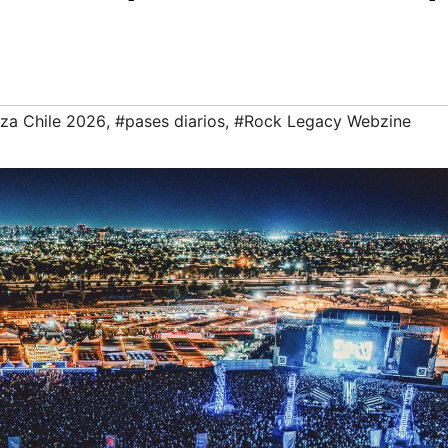
oza Chile 2026
,
#pases diarios
,
#Rock Legacy Webzine