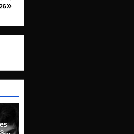
026
es
sar,