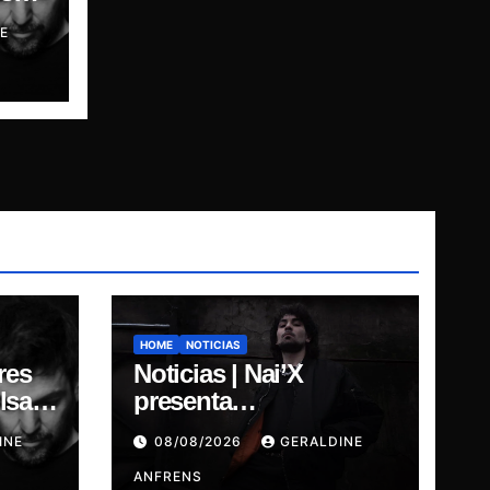
E
HOME
NOTICIAS
res
Noticias | Nai’X
sar,
presenta
“DIMENSIONAL
INE
08/08/2026
GERALDINE
GODS.
ANFRENS