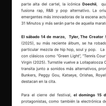
parte alta del cartel, la icónica
Doechii
, qui
fusiona rap, R&B y pop alternativo. La o
emergentes más innovadoras de la escena actual
31 Minutos y más serán parte de aquella marat
El sábado 14 de marzo,
Tyler, The Creator
f
(2025), su más reciente álbum, se ha robado
particular mezcla de hip hop, soul y pop. La 
con clásicos como “Green Light”, “Tennis Cour
Virgin (2025). Turnstile vuelve a Lollapalooza
transita junto a sonidos más alternativos, pr
Bunkers, Peggy Gou, Katseye, Orishas, Royel
destacan en la cita.
Para el cierre del festival,
el domingo 15 
protagonistas, como también la electrónica de