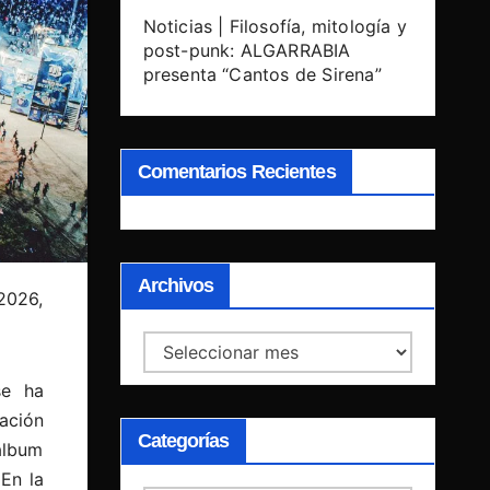
Noticias | Filosofía, mitología y
post-punk: ALGARRABIA
presenta “Cantos de Sirena”
Comentarios Recientes
Archivos
 2026,
Archivos
se ha
ación
Categorías
álbum
En la