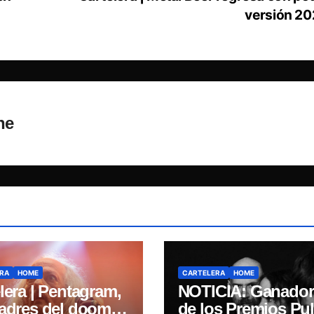
versión 2
ne
RA
HOME
CARTELERA
HOME
lera | Pentagram,
NOTICIA: Ganador
padres del doom
de los Premios Pul