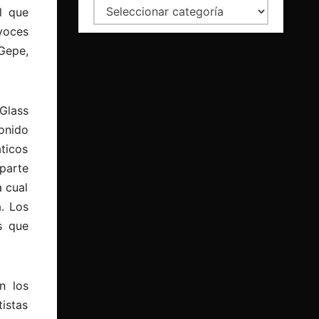
Categorías
il que
voces
 Gepe,
Glass
onido
áticos
parte
a cual
a. Los
s que
n los
tistas