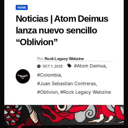
HOME
Noticias | Atom Deimus
lanza nuevo sencillo
“Oblivion”
Por
Rock Legacy Webzine
#Atom Deimus
,
OCT 1, 2025
#Colombia
,
#Juan Sebastian Contreras
,
#Oblivion
,
#Rock Legacy Webzine