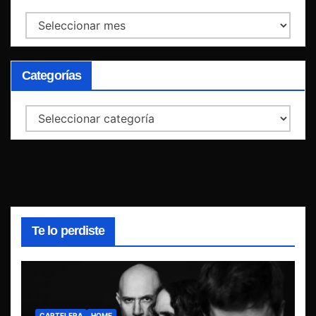
Archivos
Categorías
Categorías
Te lo perdiste
CARTELERA
HOME