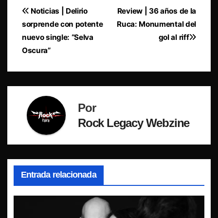
Navegación
Noticias | Delirio
Review | 36 años de la
sorprende con potente
Ruca: Monumental del
de
nuevo single: “Selva
gol al riff
entradas
Oscura”
Por
Rock Legacy Webzine
Entrada relacionada