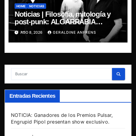
HOME
NOTICIAS
Noticias | Filosofía, mitología y
post-punk: ALGARRABIA
presenta “Cantos de Sirena”
AGO 8, 2026
GERALDINE ANFRENS
Entradas Recientes
NOTICIA: Ganadores de los Premios Pulsar,
Engrupid Pipol presentan show exclusivo.