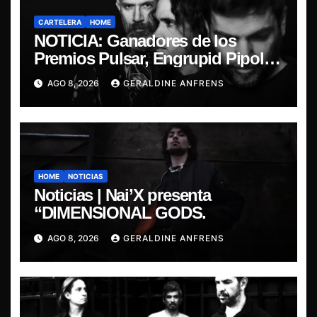
CARTELERA
HOME
NOTICIA: Ganadores de los
Premios Pulsar, Engrupid Pipol
presentan show exclusivo.
AGO 8, 2026
GERALDINE ANFRENS
HOME
NOTICIAS
Noticias | Nai’X presenta
“DIMENSIONAL GODS.
AGO 8, 2026
GERALDINE ANFRENS