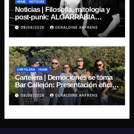
HOME
NOTICIAS
Noticias | Filosofía, mitología y
post-punk: ALGARRABIA
presenta “Cantos de Sirena”
08/08/2026
GERALDINE ANFRENS
CARTELERA
HOME
Cartelera | Demociones se toma
Bar Callejón: Presentación oficial
de su EP y estreno del single
08/08/2026
GERALDINE ANFRENS
“Mujer Escarlata”