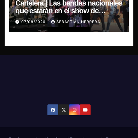
Cartelera | Las bandas nacionales
que estarán en el show de
Violator en Santiago
07/08/2026
SEBASTIÁN HERRERA