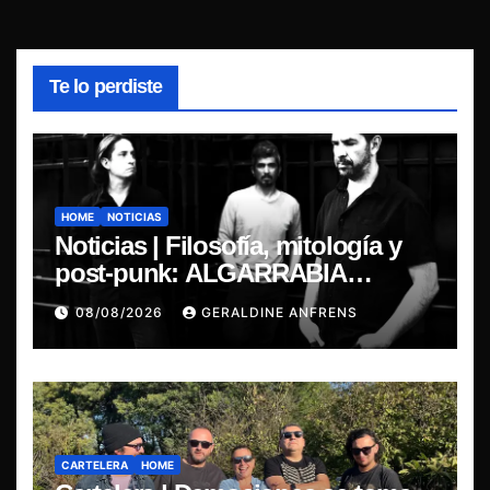
Te lo perdiste
HOME
NOTICIAS
Noticias | Filosofía, mitología y
post-punk: ALGARRABIA
presenta “Cantos de Sirena”
08/08/2026
GERALDINE ANFRENS
CARTELERA
HOME