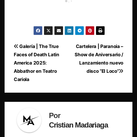
Navegación
Galería | The True
Cartelera | Paranoia –
Faces of Death Latin
Show de Aniversario /
de
America 2025:
Lanzamiento nuevo
entradas
Abbathor en Teatro
disco “El Loco”
Cariola
Por
Cristian Madariaga