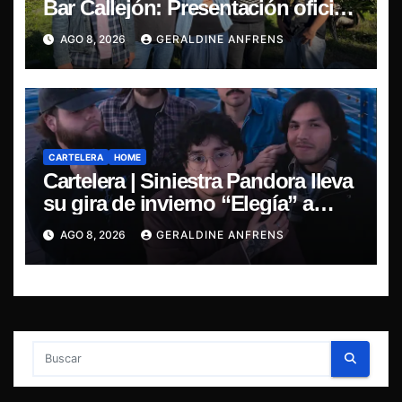
Bar Callejón: Presentación oficial
de su EP y estreno del single
AGO 8, 2026
GERALDINE ANFRENS
“Mujer Escarlata”
CARTELERA
HOME
Cartelera | Siniestra Pandora lleva
su gira de invierno “Elegía” a
Concepción.
AGO 8, 2026
GERALDINE ANFRENS