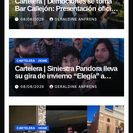
Cartelera | Demociones se toma
Bar Callejón: Presentación oficial
de su EP y estreno del single
08/08/2026
GERALDINE ANFRENS
“Mujer Escarlata”
CARTELERA
HOME
Cartelera | Siniestra Pandora lleva
su gira de invierno “Elegía” a
Concepción.
08/08/2026
GERALDINE ANFRENS
CARTELERA
HOME