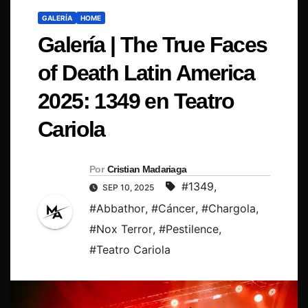
GALERÍA
HOME
Galería | The True Faces
of Death Latin America
2025: 1349 en Teatro
Cariola
Por
Cristian Madariaga
#1349
,
SEP 10, 2025
#Abbathor
,
#Cáncer
,
#Chargola
,
#Nox Terror
,
#Pestilence
,
#Teatro Cariola