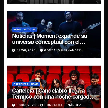
HOME
NOTICIAS
Noticias | Moment expande su
universo conceptual con el
estreno de “Poisoned Reality”
07/08/2026
GONZALO HERNÁNDEZ
CARTELERA
HOME
Cartelera | Candelabro llega a
Temuco con una noche cargada
de indie
06/08/2026
GONZALO HERNÁNDEZ