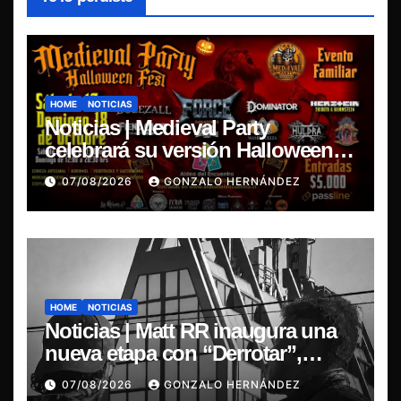
HOME
NOTICIAS
Noticias | Medieval Party
celebrará su versión Halloween
Fest en Aldea del Encuentro
07/08/2026
GONZALO HERNÁNDEZ
HOME
NOTICIAS
Noticias | Matt RR inaugura una
nueva etapa con “Derrotar”,
primer adelanto de su EP
07/08/2026
GONZALO HERNÁNDEZ
Resonancia de Umbral