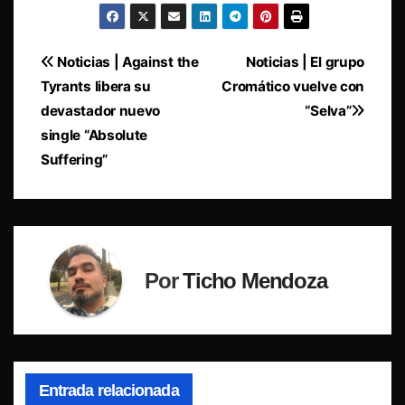
Navegación
Noticias | Against the
Noticias | El grupo
Tyrants libera su
Cromático vuelve con
de
devastador nuevo
“Selva”
entradas
single “Absolute
Suffering”
Por
Ticho Mendoza
Entrada relacionada