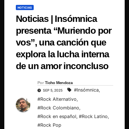
NOTICIAS
Noticias | Insómnica
presenta “Muriendo por
vos”, una canción que
explora la lucha interna
de un amor inconcluso
Por
Ticho Mendoza
#Insómnica
,
SEP 5, 2025
#Rock Alternativo
,
#Rock Colombiano
,
#Rock en español
,
#Rock Latino
,
#Rock Pop