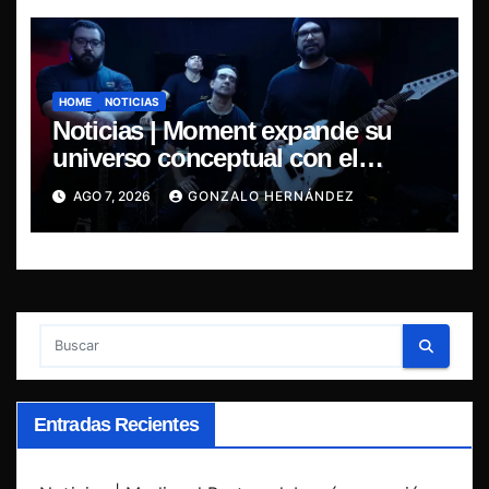
HOME
NOTICIAS
Noticias | Moment expande su
universo conceptual con el
estreno de “Poisoned Reality”
AGO 7, 2026
GONZALO HERNÁNDEZ
Entradas Recientes