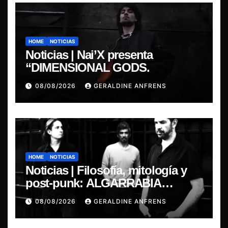
HOME
NOTICIAS
Noticias | Nai’X presenta
“DIMENSIONAL GODS.
08/08/2026
GERALDINE ANFRENS
HOME
NOTICIAS
Noticias | Filosofía, mitología y
post-punk: ALGARRABIA
presenta “Cantos de Sirena”
08/08/2026
GERALDINE ANFRENS