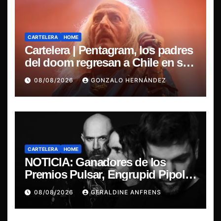
CARTELERA
HOME
Cartelera | Pentagram, los padres
del doom regresan a Chile en su
última misa
08/08/2026
GONZALO HERNÁNDEZ
CARTELERA
HOME
NOTICIA: Ganadores de los
Premios Pulsar, Engrupid Pipol
presentan show exclusivo.
08/08/2026
GERALDINE ANFRENS