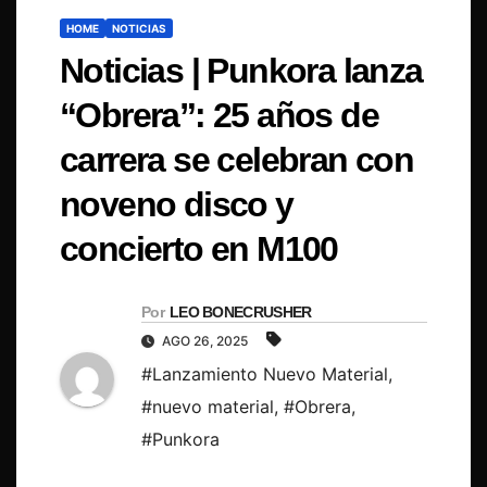
HOME
NOTICIAS
Noticias | Punkora lanza
“Obrera”: 25 años de
carrera se celebran con
noveno disco y
concierto en M100
Por
LEO BONECRUSHER
AGO 26, 2025
#Lanzamiento Nuevo Material
,
#nuevo material
,
#Obrera
,
#Punkora