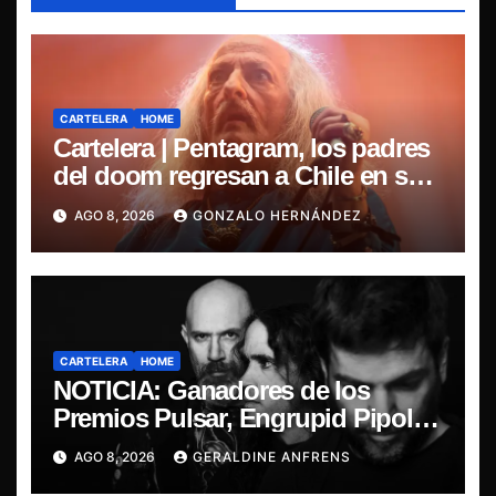
CARTELERA
HOME
Cartelera | Pentagram, los padres
del doom regresan a Chile en su
última misa
AGO 8, 2026
GONZALO HERNÁNDEZ
CARTELERA
HOME
NOTICIA: Ganadores de los
Premios Pulsar, Engrupid Pipol
presentan show exclusivo.
AGO 8, 2026
GERALDINE ANFRENS