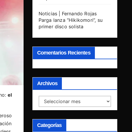
Noticias | Fernando Rojas
Parga lanza “Hikikomori”, su
primer disco solista
Comentarios Recientes
Archivos
eno:
el
Archivos
eroso
ación
Categorías
rless
,