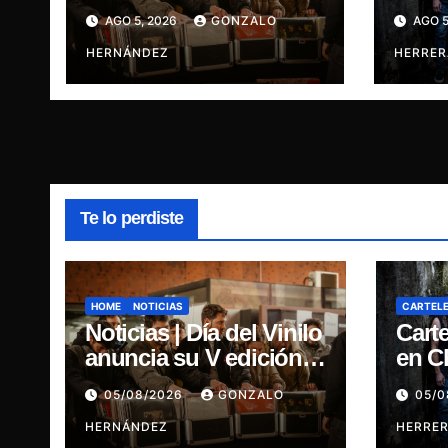
celebrando el regreso
esenc
AGO 5, 2026
GONZALO
AGO 5
del 7″ fabricado en
leye
Chile
HERNÁNDEZ
HERRER
Te lo perdiste
HOME
NOTICIAS
CARTEL
Noticias | Día del Vinilo
Cart
anuncia su V edición
en Ch
celebrando el regreso
esenc
05/08/2026
GONZALO
05/
del 7″ fabricado en
leye
Chile
HERNÁNDEZ
HERRE