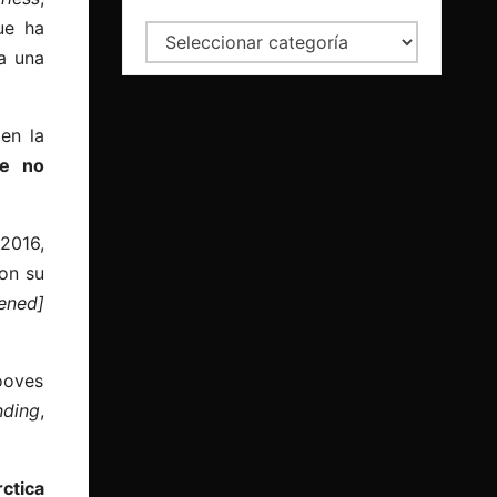
ue ha
Categorías
a una
en la
ue no
 2016,
on su
ened]
ooves
nding
,
ctica