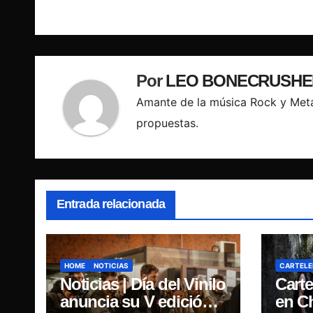
de
entradas
Por
LEO BONECRUSHE
Amante de la música Rock y Meta
propuestas.
Entrada relacionada
HOME
NOTICIAS
CARTELE
Noticias | Día del Vinilo
Carte
anuncia su V edición
en Ch