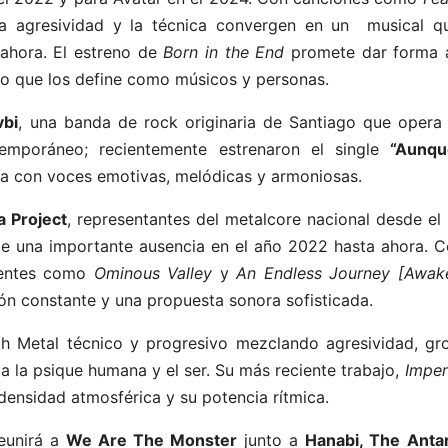
la agresividad y la técnica convergen en un musical q
 ahora. El estreno de
Born in the End
promete dar forma 
to que los define como músicos y personas.
vbi
, una banda de rock originaria de Santiago que opera 
emporáneo; recientemente estrenaron el single
“Aunq
sa con voces emotivas, melódicas y armoniosas.
a Project
, representantes del metalcore nacional desde el
 de una importante ausencia en el año 2022 hasta ahora. C
ientes como
Ominous Valley
y
An Endless Journey [Awak
ón constante y una propuesta sonora sofisticada.
h Metal técnico y progresivo mezclando agresividad, gr
a la psique humana y el ser. Su más reciente trabajo,
Impe
 densidad atmosférica y su potencia rítmica.
eunirá a
We Are The Monster
junto a
Hanabi, The Antar