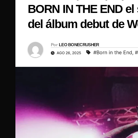
BORN IN THE END el s
del álbum debut de W
Por
LEO BONECRUSHER
#Born in the End
,
#
AGO 26, 2025