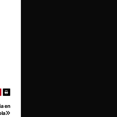
ia en
ola