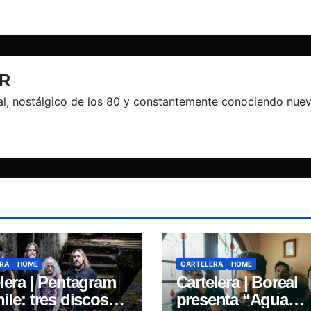
R
l, nostálgico de los 80 y constantemente conociendo nue
RA
HOME
CARTELERA
HOME
lera | Pentagram
Cartelera | Boreal
ile: tres discos
presenta “Agua