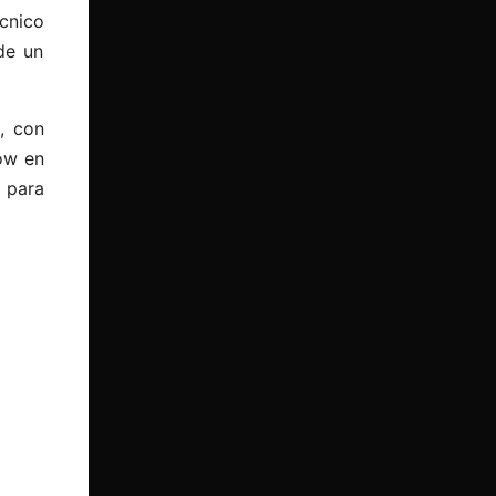
cnico
de un
, con
ow en
 para