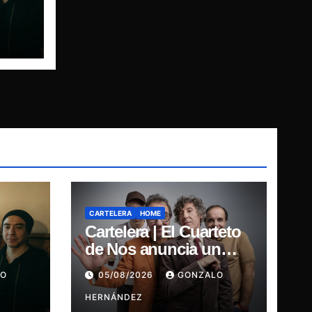
o
n y
CARTELERA
HOME
Cartelera | El Cuarteto
de Nos anuncia un
so
show único e
LO
05/08/2026
GONZALO
ón y
irrepetible en el
Movistar Arena
HERNÁNDEZ