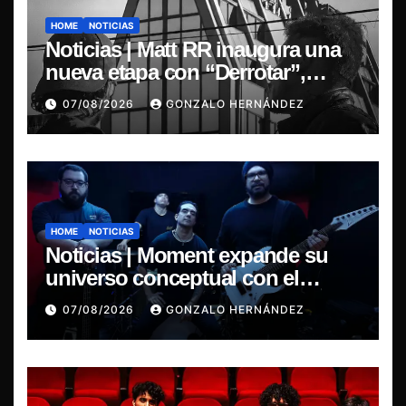
HOME
NOTICIAS
Noticias | Matt RR inaugura una
nueva etapa con “Derrotar”,
primer adelanto de su EP
07/08/2026
GONZALO HERNÁNDEZ
Resonancia de Umbral
HOME
NOTICIAS
Noticias | Moment expande su
universo conceptual con el
estreno de “Poisoned Reality”
07/08/2026
GONZALO HERNÁNDEZ