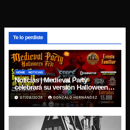
Te lo perdiste
HOME
NOTICIAS
Noticias | Medieval Party
celebrará su versión Halloween
Fest en Aldea del Encuentro
07/08/2026
GONZALO HERNÁNDEZ