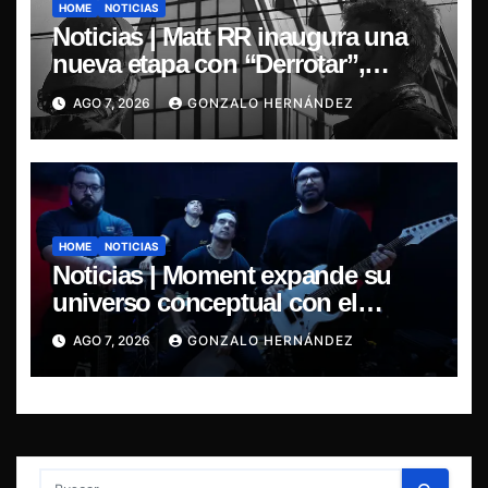
HOME
NOTICIAS
Noticias | Matt RR inaugura una
nueva etapa con “Derrotar”,
primer adelanto de su EP
AGO 7, 2026
GONZALO HERNÁNDEZ
Resonancia de Umbral
HOME
NOTICIAS
Noticias | Moment expande su
universo conceptual con el
estreno de “Poisoned Reality”
AGO 7, 2026
GONZALO HERNÁNDEZ