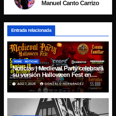
Manuel Canto Carrizo
Entrada relacionada
HOME
NOTICIAS
Noticias | Medieval Party celebrará
su versión Halloween Fest en
Aldea del Encuentro
AGO 7, 2026
GONZALO HERNÁNDEZ