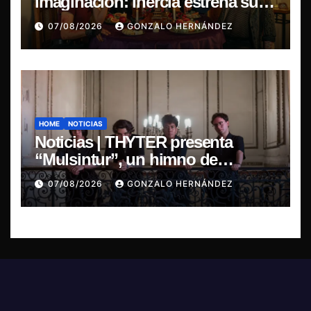
imaginación: Inercia estrena su
primer single “Marilina”
07/08/2026
GONZALO HERNÁNDEZ
HOME
NOTICIAS
Noticias | THYTER presenta
“Mulsintur”, un himno de
heavy/power metal inspirado en
07/08/2026
GONZALO HERNÁNDEZ
Tomás Paniri