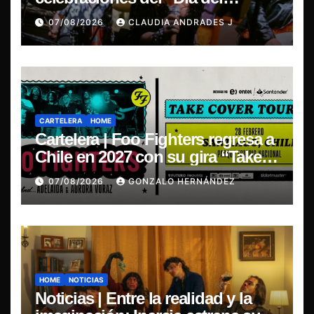
Blues”, La Rox se presentará este
07/08/2026
CLAUDIA ANDRADES J
sábado en Concepción
CARTELERA
HOME
Cartelera | Foo Fighters regresa a
Chile en 2027 con su gira “Take
Cover Tour 2027”
07/08/2026
GONZALO HERNÁNDEZ
HOME
NOTICIAS
Noticias | Entre la realidad y la