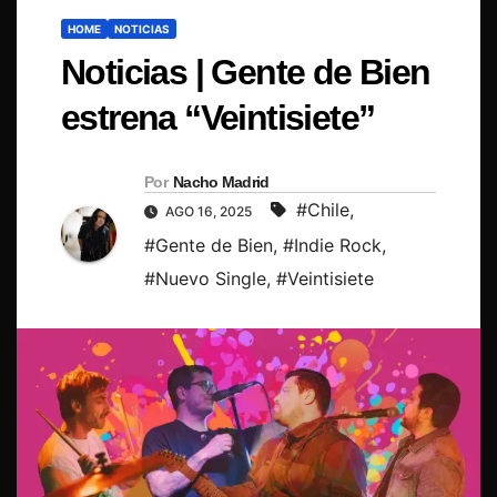
HOME
NOTICIAS
Noticias | Gente de Bien
estrena “Veintisiete”
Por
Nacho Madrid
#Chile
,
AGO 16, 2025
#Gente de Bien
,
#Indie Rock
,
#Nuevo Single
,
#Veintisiete