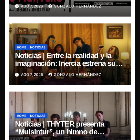
Cover Tour 2027”
AGO 7, 2026
GONZALO HERNÁNDEZ
HOME
NOTICIAS
Noticias | Entre la realidad y la
imaginación: Inercia estrena su
primer single “Marilina”
AGO 7, 2026
GONZALO HERNÁNDEZ
HOME
NOTICIAS
Noticias | THYTER presenta
“Mulsintur”, un himno de
heavy/power metal inspirado en