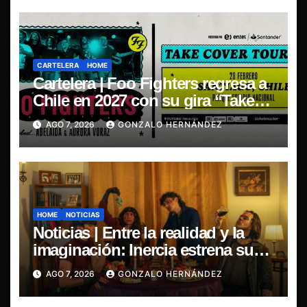
CARTELERA
HOME
Cartelera | Foo Fighters regresa a
Chile en 2027 con su gira “Take
Cover Tour 2027”
AGO 7, 2026
GONZALO HERNÁNDEZ
HOME
NOTICIAS
Noticias | Entre la realidad y la
imaginación: Inercia estrena su
primer single “Marilina”
AGO 7, 2026
GONZALO HERNÁNDEZ