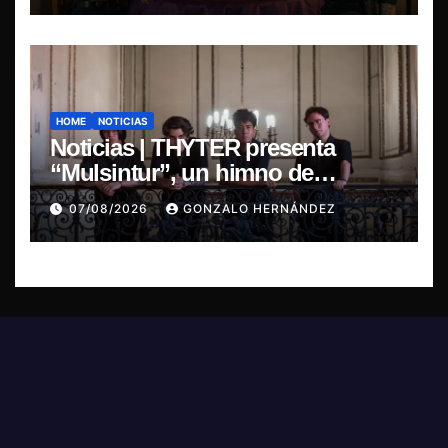
HOME
NOTICIAS
Noticias | THYTER presenta
“Mulsintur”, un himno de
heavy/power metal inspirado en
07/08/2026
GONZALO HERNÁNDEZ
Tomás Paniri