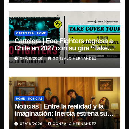
CARTELERA
HOME
Cartelera | Foo Fighters regresa a
Chile en 2027 con su gira “Take
Cover Tour 2027”
07/08/2026
GONZALO HERNÁNDEZ
HOME
NOTICIAS
Noticias | Entre la realidad y la
imaginación: Inercia estrena su
primer single “Marilina”
07/08/2026
GONZALO HERNÁNDEZ