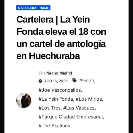
CARTELERA
HOME
Cartelera | La Yein
Fonda eleva el 18 con
un cartel de antología
en Huechuraba
Por
Nacho Madrid
#Gepe
,
AGO 16, 2025
#Joe Vasconcellos
,
#La Yein Fonda
,
#Los Mirlos
,
#Los Tres
,
#Los Vásquez
,
#Parque Ciudad Empresarial
,
#The Skalities