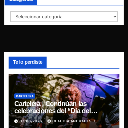
Categorías
Te lo perdiste
CARTELERA
Cartelera | Continúan las
celebraciones del “Día del
Blues”, La Rox se presentará este
07/08/2026
CLAUDIA ANDRADES J
sábado en Concepción