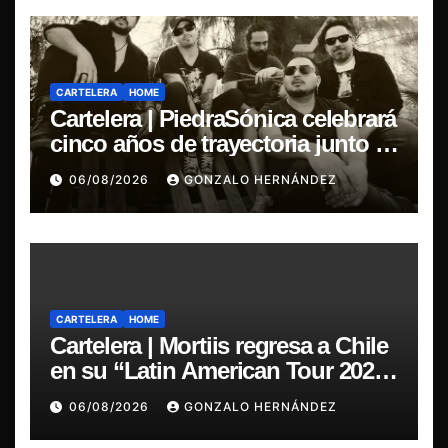
CARTELERA
HOME
Cartelera | PiedraSónica celebrará
cinco años de trayectoria junto a
The Ganjas en el Bar de René
06/08/2026
GONZALO HERNÁNDEZ
CARTELERA
HOME
Cartelera | Mortiis regresa a Chile
en su “Latin American Tour 2026”
y exclusivo show en Sala RBX
06/08/2026
GONZALO HERNÁNDEZ