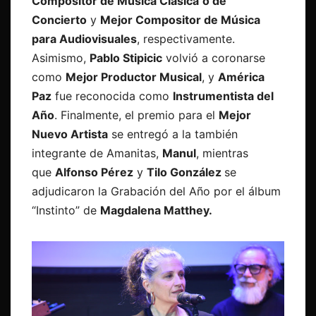
Compositor de Música Clásica
o de
Concierto
y
Mejor Compositor de Música
para Audiovisuales
, respectivamente.
Asimismo,
Pablo Stipicic
volvió a coronarse
como
Mejor Productor Musical
, y
América
Paz
fue reconocida como
Instrumentista del
Año
. Finalmente, el premio para el
Mejor
Nuevo Artista
se entregó a la también
integrante de Amanitas,
Manul
, mientras
que
Alfonso Pérez
y
Tilo González
se
adjudicaron la Grabación del Año por el álbum
“Instinto” de
Magdalena Matthey.