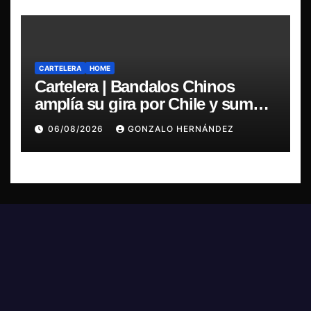
CARTELERA
HOME
Cartelera | Bandalos Chinos
amplía su gira por Chile y suma
concierto en Concepción
06/08/2026
GONZALO HERNÁNDEZ