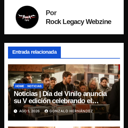
Por
Rock Legacy Webzine
Entrada relacionada
HOME
NOTICIAS
Noticias | Día del Vinilo anuncia
su V edición celebrando el
regreso del 7″ fabricado en Chile
AGO 5, 2026
GONZALO HERNÁNDEZ