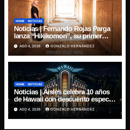
HOME
NOTICIAS
Noticias | Fernando Rojas Parga
lanza “Hikikomori”, su primer
disco solista
AGO 4, 2026
GONZALO HERNÁNDEZ
HOME
NOTICIAS
Noticias | Aisles celebra 10 años
de Hawaii con descuento especial
en LP y CD
AGO 4, 2026
GONZALO HERNÁNDEZ