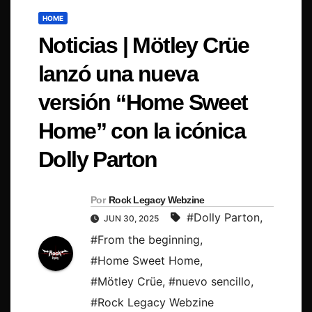
HOME
Noticias | Mötley Crüe
lanzó una nueva
versión “Home Sweet
Home” con la icónica
Dolly Parton
Por
Rock Legacy Webzine
#Dolly Parton
,
JUN 30, 2025
#From the beginning
,
#Home Sweet Home
,
#Mötley Crüe
,
#nuevo sencillo
,
#Rock Legacy Webzine