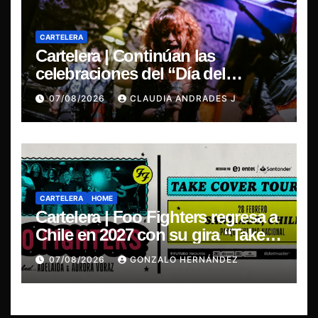
CARTELERA
Cartelera | Continúan las
celebraciones del “Día del
Blues”, La Rox se presentará este
07/08/2026
CLAUDIA ANDRADES J
sábado en Concepción
CARTELERA
HOME
Cartelera | Foo Fighters regresa a
Chile en 2027 con su gira “Take
Cover Tour 2027”
07/08/2026
GONZALO HERNÁNDEZ