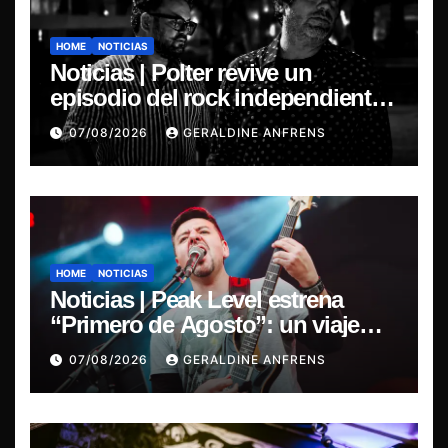
HOME
NOTICIAS
Noticias | Polter revive un
episodio del rock independiente
chileno con el lanzamiento de
07/08/2026
GERALDINE ANFRENS
“Esencial 2001–2026”
HOME
NOTICIAS
Noticias | Peak Level estrena
“Primero de Agosto”: un viaje
sonoro por el duelo y la memoria.
07/08/2026
GERALDINE ANFRENS