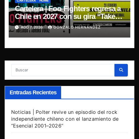
CARTELERA
HOME
Cartelera | Foo Fighters regresa a
Chile en 2027 con su gira “Take
Cover Tour 2027”
AGO 7, 2026
GONZALO HERNÁNDEZ
Entradas Recientes
Noticias | Polter revive un episodio del rock
independiente chileno con el lanzamiento de
“Esencial 2001–2026”