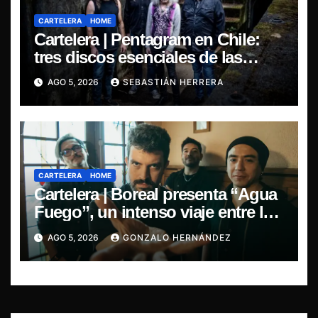
CARTELERA
HOME
Cartelera | Pentagram en Chile:
tres discos esenciales de las
leyendas del doom
AGO 5, 2026
SEBASTIÁN HERRERA
CARTELERA
HOME
Cartelera | Boreal presenta “Agua
Fuego”, un intenso viaje entre la
pasión y la desilusión
AGO 5, 2026
GONZALO HERNÁNDEZ