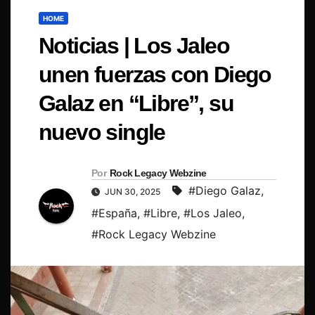
HOME
Noticias | Los Jaleo
unen fuerzas con Diego
Galaz en “Libre”, su
nuevo single
Por
Rock Legacy Webzine
#Diego Galaz
,
JUN 30, 2025
#España
,
#Libre
,
#Los Jaleo
,
#Rock Legacy Webzine