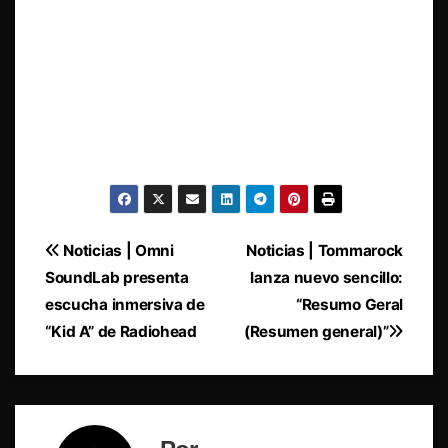
Navegación
Noticias | Omni
Noticias | Tommarock
SoundLab presenta
lanza nuevo sencillo:
de
escucha inmersiva de
“Resumo Geral
entradas
“Kid A” de Radiohead
(Resumen general)”