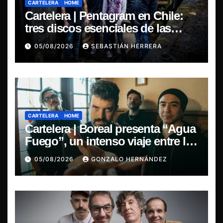
CARTELERA
HOME
Cartelera | Pentagram en Chile:
tres discos esenciales de las
leyendas del doom
05/08/2026
SEBASTIÁN HERRERA
CARTELERA
HOME
Cartelera | Boreal presenta “Agua
Fuego”, un intenso viaje entre la
pasión y la desilusión
05/08/2026
GONZALO HERNÁNDEZ