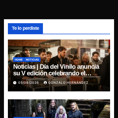
Te lo perdiste
HOME
NOTICIAS
Noticias | Día del Vinilo anuncia
su V edición celebrando el
regreso del 7″ fabricado en Chile
05/08/2026
GONZALO HERNÁNDEZ