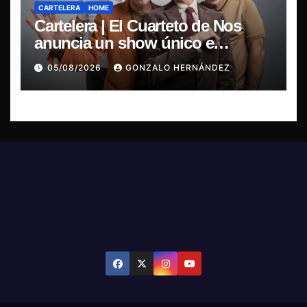
CARTELERA
HOME
Cartelera | El Cuarteto de Nos
anuncia un show único e
irrepetible en el Movistar Arena
05/08/2026
GONZALO HERNÁNDEZ