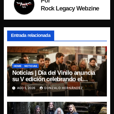
Por
Rock Legacy Webzine
Entrada relacionada
HOME
NOTICIAS
Noticias | Día del Vinilo anuncia
su V edición celebrando el
regreso del 7″ fabricado en Chile
AGO 5, 2026
GONZALO HERNÁNDEZ