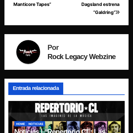
de
Manticore Tapes”
Dagsland estrena
entradas
“Galdring”
Por
Rock Legacy Webzine
Entrada relacionada
HOME
NOTICIAS
Noticias | “Repertorio CL: Las