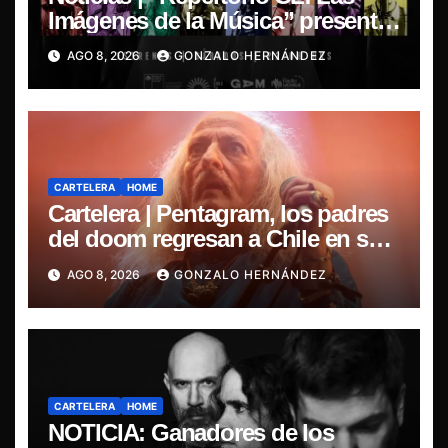
Imágenes de la Música” presenta
la esencia del nuevo sonido
AGO 8, 2026
GONZALO HERNÁNDEZ
nacional
CARTELERA
HOME
Cartelera | Pentagram, los padres
del doom regresan a Chile en su
última misa
AGO 8, 2026
GONZALO HERNÁNDEZ
CARTELERA
HOME
NOTICIA: Ganadores de los