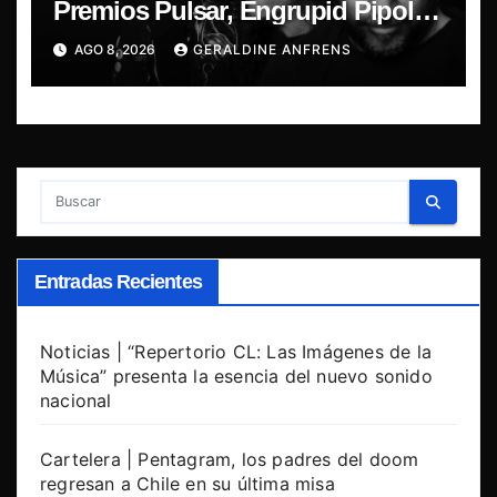
Premios Pulsar, Engrupid Pipol
presentan show exclusivo.
AGO 8, 2026
GERALDINE ANFRENS
Entradas Recientes
Noticias | “Repertorio CL: Las Imágenes de la
Música” presenta la esencia del nuevo sonido
nacional
Cartelera | Pentagram, los padres del doom
regresan a Chile en su última misa