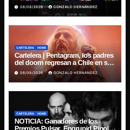
la esencia del nuevo sonido
08/08/2026
GONZALO HERNÁNDEZ
nacional
CARTELERA
HOME
Cartelera | Pentagram, los padres
del doom regresan a Chile en su
última misa
08/08/2026
GONZALO HERNÁNDEZ
CARTELERA
HOME
NOTICIA: Ganadores de los
Premios Pulsar, Engrupid Pipol