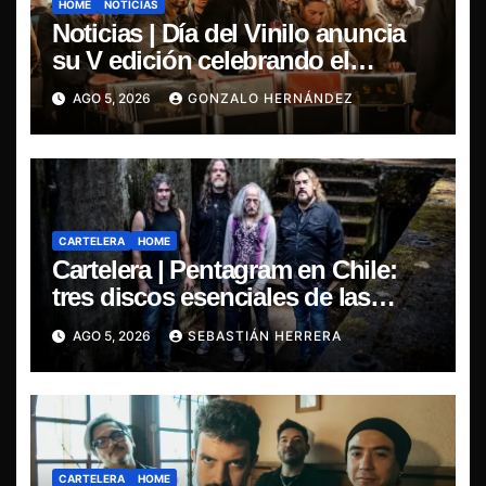
HOME
NOTICIAS
Noticias | Día del Vinilo anuncia
su V edición celebrando el
regreso del 7″ fabricado en Chile
AGO 5, 2026
GONZALO HERNÁNDEZ
CARTELERA
HOME
Cartelera | Pentagram en Chile:
tres discos esenciales de las
leyendas del doom
AGO 5, 2026
SEBASTIÁN HERRERA
CARTELERA
HOME