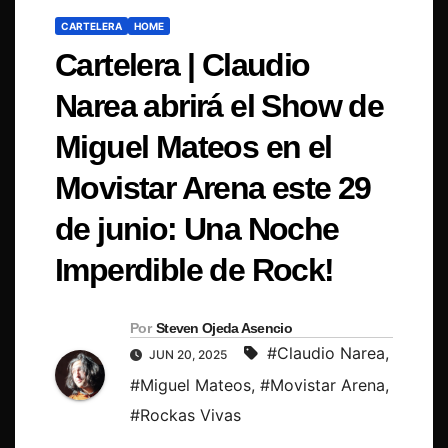
CARTELERA
HOME
Cartelera | Claudio
Narea abrirá el Show de
Miguel Mateos en el
Movistar Arena este 29
de junio: Una Noche
Imperdible de Rock!
Por
Steven Ojeda Asencio
#Claudio Narea
,
JUN 20, 2025
#Miguel Mateos
,
#Movistar Arena
,
#Rockas Vivas