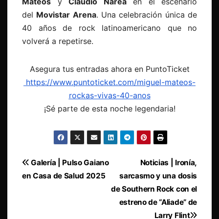
Mateos
y
Claudio Narea
en el escenario
del
Movistar Arena
. Una celebración única de
40 años de rock latinoamericano que no
volverá a repetirse.
Asegura tus entradas ahora en PuntoTicket
https://www.puntoticket.com/miguel-mateos-
rockas-vivas-40-anos
¡Sé parte de esta noche legendaria!
Navegación
Galería | Pulso Gaiano
Noticias | Ironía,
en Casa de Salud 2025
sarcasmo y una dosis
de
de Southern Rock con el
entradas
estreno de “Aliade” de
Larry Flint