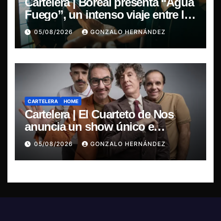
Cartelera | Boreal presenta “Agua
Fuego”, un intenso viaje entre la
pasión y la desilusión
05/08/2026
GONZALO HERNÁNDEZ
CARTELERA
HOME
Cartelera | El Cuarteto de Nos
anuncia un show único e
irrepetible en el Movistar Arena
05/08/2026
GONZALO HERNÁNDEZ