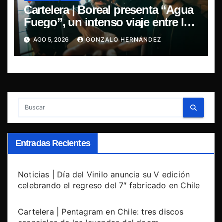
Cartelera | Boreal presenta “Agua
Fuego”, un intenso viaje entre la
pasión y la desilusión
AGO 5, 2026
GONZALO HERNÁNDEZ
Entradas Recientes
Noticias | Día del Vinilo anuncia su V edición
celebrando el regreso del 7″ fabricado en Chile
Cartelera | Pentagram en Chile: tres discos