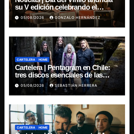
su V edición celebrando el
regreso del 7″ fabricado en Chile
05/08/2026
GONZALO HERNÁNDEZ
CARTELERA
HOME
Cartelera | Pentagram en Chile:
tres discos esenciales de las
leyendas del doom
05/08/2026
SEBASTIÁN HERRERA
CARTELERA
HOME