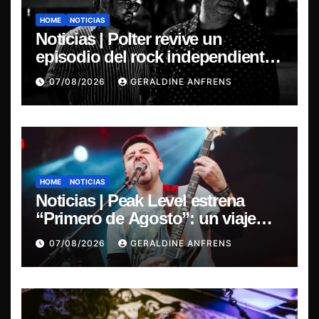
HOME
NOTICIAS
Noticias | Polter revive un
episodio del rock independiente
chileno con el lanzamiento de
07/08/2026
GERALDINE ANFRENS
“Esencial 2001–2026”
HOME
NOTICIAS
Noticias | Peak Level estrena
“Primero de Agosto”: un viaje
sonoro por el duelo y la memoria.
07/08/2026
GERALDINE ANFRENS