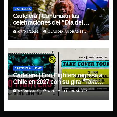
CARTELERA
Cartelera | Continúan las
celebraciones del “Día del
Blues”, La Rox se presentará este
07/08/2026
CLAUDIA ANDRADES J
sábado en Concepción
CARTELERA
HOME
Cartelera | Foo Fighters regresa a
Chile en 2027 con su gira “Take
Cover Tour 2027”
07/08/2026
GONZALO HERNÁNDEZ