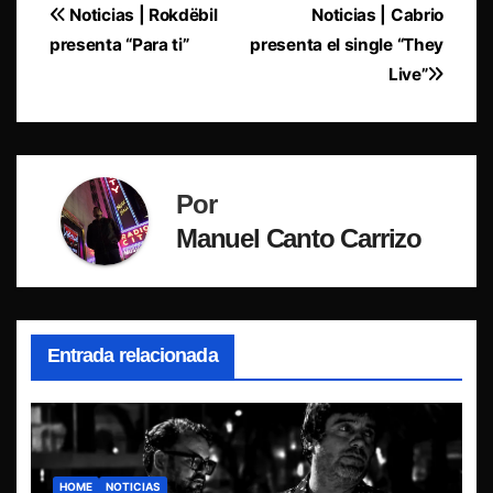
Navegación
Noticias | Rokdëbil
Noticias | Cabrio
presenta “Para ti”
presenta el single “They
de
Live”
entradas
Por
Manuel Canto Carrizo
Entrada relacionada
HOME
NOTICIAS