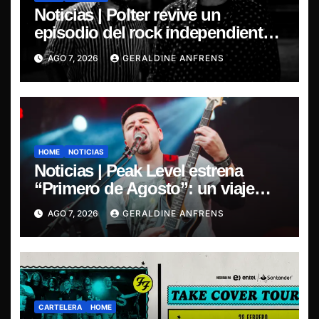
Noticias | Polter revive un
episodio del rock independiente
chileno con el lanzamiento de
AGO 7, 2026
GERALDINE ANFRENS
“Esencial 2001–2026”
HOME
NOTICIAS
Noticias | Peak Level estrena
“Primero de Agosto”: un viaje
sonoro por el duelo y la memoria.
AGO 7, 2026
GERALDINE ANFRENS
CARTELERA
HOME