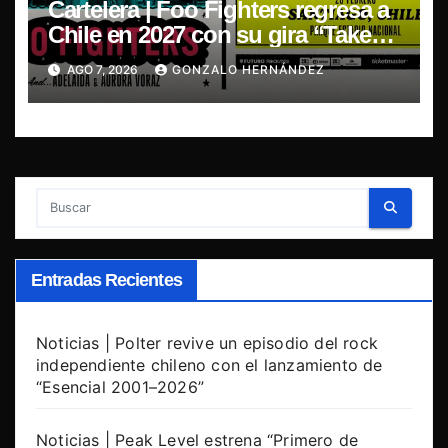
Cartelera | Foo Fighters regresa a
Chile en 2027 con su gira “Take
Cover Tour 2027”
AGO 7, 2026
GONZALO HERNÁNDEZ
Entradas Recientes
Noticias | Polter revive un episodio del rock
independiente chileno con el lanzamiento de
“Esencial 2001–2026”
Noticias | Peak Level estrena “Primero de