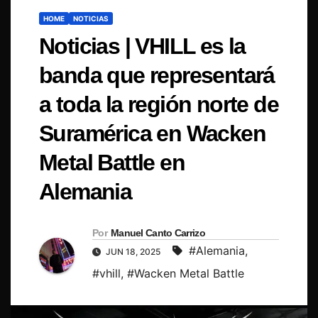
HOME
NOTICIAS
Noticias | VHILL es la
banda que representará
a toda la región norte de
Suramérica en Wacken
Metal Battle en
Alemania
Por
Manuel Canto Carrizo
#Alemania
,
JUN 18, 2025
#vhill
,
#Wacken Metal Battle