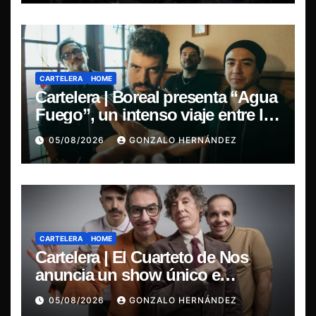
CARTELERA
HOME
Cartelera | Boreal presenta “Agua
Fuego”, un intenso viaje entre la
pasión y la desilusión
05/08/2026
GONZALO HERNÁNDEZ
CARTELERA
HOME
Cartelera | El Cuarteto de Nos
anuncia un show único e
irrepetible en el Movistar Arena
05/08/2026
GONZALO HERNÁNDEZ