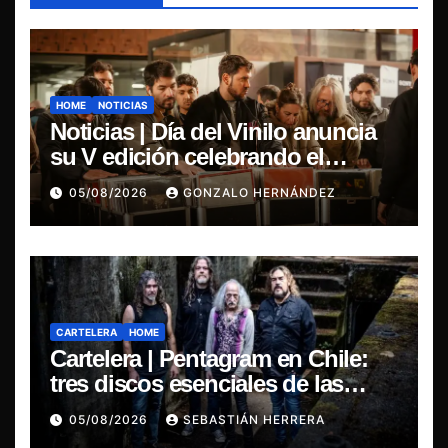
HOME
NOTICIAS
Noticias | Día del Vinilo anuncia
su V edición celebrando el
regreso del 7″ fabricado en Chile
05/08/2026
GONZALO HERNÁNDEZ
CARTELERA
HOME
Cartelera | Pentagram en Chile:
tres discos esenciales de las
leyendas del doom
05/08/2026
SEBASTIÁN HERRERA