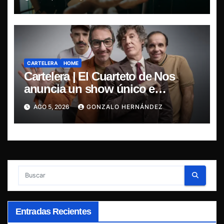
CARTELERA
HOME
Cartelera | El Cuarteto de Nos
anuncia un show único e
irrepetible en el Movistar Arena
AGO 5, 2026
GONZALO HERNÁNDEZ
Entradas Recientes