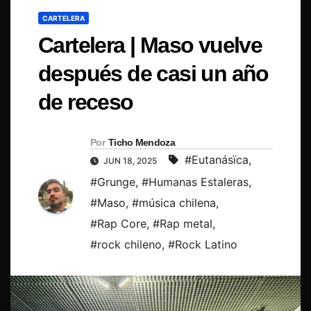
CARTELERA
Cartelera | Maso vuelve
después de casi un año
de receso
Por
Ticho Mendoza
#Eutanásïca
,
JUN 18, 2025
#Grunge
,
#Humanas Estaleras
,
#Maso
,
#música chilena
,
#Rap Core
,
#Rap metal
,
#rock chileno
,
#Rock Latino