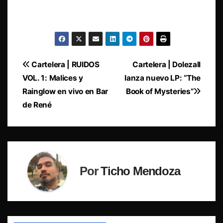
Navegación
Cartelera | RUIDOS
Cartelera | Dolezall
VOL. 1: Malices y
lanza nuevo LP: “The
de
Rainglow en vivo en Bar
Book of Mysteries”
entradas
de René
Por
Ticho Mendoza