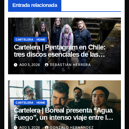
Entrada relacionada
CARTELERA
HOME
Cartelera | Pentagram en Chile:
tres discos esenciales de las
leyendas del doom
AGO 5, 2026
SEBASTIÁN HERRERA
CARTELERA
HOME
Cartelera | Boreal presenta “Agua
Fuego”, un intenso viaje entre la
pasión y la desilusión
AGO 5, 2026
GONZALO HERNÁNDEZ