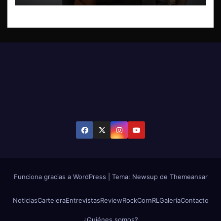
Funciona gracias a WordPress
|
Tema: Newsup de
Themeansar
Noticias
Cartelera
Entrevistas
Review
RockCornRL
Galería
Contacto
¿Quiénes somos?