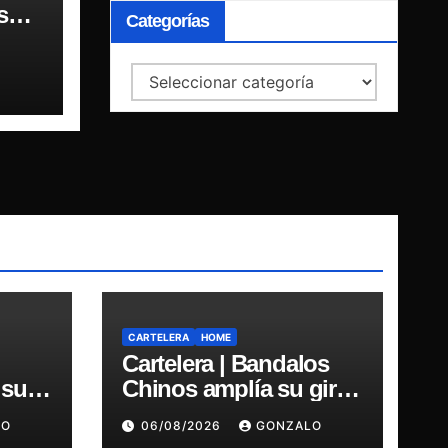
 su
Categorías
our
Categorías
CARTELERA
HOME
Cartelera | Bandalos
 su
Chinos amplía su gira
our
por Chile y suma
LO
06/08/2026
GONZALO
concierto en