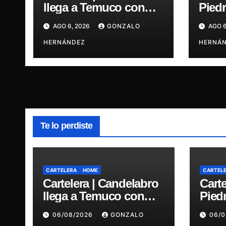
llega a Temuco con
Piedr
una noche cargada de
cinc
AGO 6, 2026
GONZALO
AGO 6
indie
traye
HERNÁNDEZ
Ganja
HERNÁ
René
Te lo perdiste
CARTELERA
HOME
CARTEL
Cartelera | Candelabro
Carte
llega a Temuco con
Pied
una noche cargada de
cinc
06/08/2026
GONZALO
06/
indie
traye