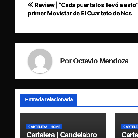
Review | “Cada puerta los llevó a esto”
Navegación
primer Movistar de El Cuarteto de Nos
de
entradas
Por
Octavio Mendoza
Entrada relacionada
CARTELERA
HOME
CARTELE
Cartelera | Candelabro
Carte