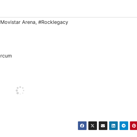
Movistar Arena
,
#Rocklegacy
ircum