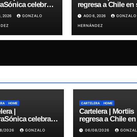
aSónica celebrará
regresa a Chile en
o años de
“Latin American T
, 2026
GONZALO
AGO 6, 2026
GONZALO
ctoria junto a The
2026” y exclusivo
s en el Bar de
NDEZ
show en Sala RBX
HERNÁNDEZ
ERA
HOME
CARTELERA
HOME
lera |
Cartelera | Mortiis
raSónica celebrará
regresa a Chile en
o años de
“Latin American T
08/2026
GONZALO
06/08/2026
GONZA
ctoria junto a The
2026” y exclusivo