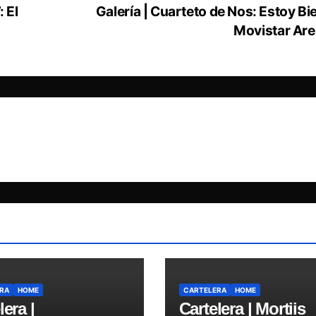
: El
Galería | Cuarteto de Nos: Estoy Bi
Movistar Ar
RA
HOME
CARTELERA
HOME
lera |
Cartelera | Mortiis