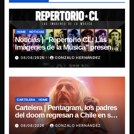
HOME
NOTICIAS
Noticias | “Repertorio CL: Las
Imágenes de la Música” presenta
la esencia del nuevo sonido
08/08/2026
GONZALO HERNÁNDEZ
nacional
CARTELERA
HOME
Cartelera | Pentagram, los padres
del doom regresan a Chile en su
última misa
08/08/2026
GONZALO HERNÁNDEZ