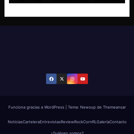
Funciona gracias a WordPress
|
Tema: Newsup de
Themeansar
Noticias
Cartelera
Entrevistas
Review
RockCornRL
Galería
Contacto
¿Quiénes somos?