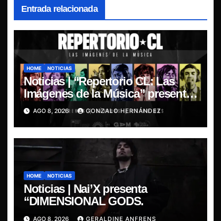
Entrada relacionada
HOME
NOTICIAS
Noticias | “Repertorio CL: Las
Imágenes de la Música” presenta
la esencia del nuevo sonido
AGO 8, 2026
GONZALO HERNÁNDEZ
nacional
HOME
NOTICIAS
Noticias | Nai’X presenta
“DIMENSIONAL GODS.
AGO 8, 2026
GERALDINE ANFRENS