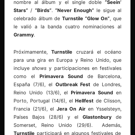
nombre al álbum y el single doble
“Seein’
Stars”
/
“Birds”
.
“Never Enough”
le sigue al
celebrado álbum de
Turnstile “Glow On”
, que
le valió a la banda cuatro nominaciones al
Grammy
.
Próximamente,
Turnstile
cruzará el océano
para una gira en Europa y Reino Unido, que
incluye
shows
y participaciones en festivales
como el
Primavera Sound
de Barcelona,
España (7/6), el
Outbreak Fest
de Londres,
Reino Unido (13/6), el
Primavera Sound
en
Porto, Portugal (14/6), el
Hellfest
de Clisson,
Francia (21/6), el
Jera On Air
en Ysselsteyn,
Países Bajos (28/6) y el
Glastonbury
de
Somerset, Reino Unido (29/6). Además,
Turnstile
participará en algunos festivales de