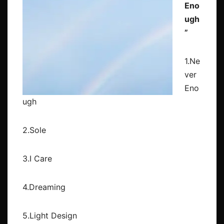
Eno
ugh
”
1.Ne
ver
Eno
ugh
2.Sole
3.I Care
4.Dreaming
5.Light Design