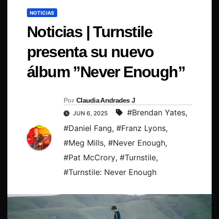
NOTICIAS
Noticias | Turnstile
presenta su nuevo
álbum ”Never Enough”
Por
Claudia Andrades J
#Brendan Yates
,
JUN 6, 2025
#Daniel Fang
,
#Franz Lyons
,
#Meg Mills
,
#Never Enough
,
#Pat McCrory
,
#Turnstile
,
#Turnstile: Never Enough