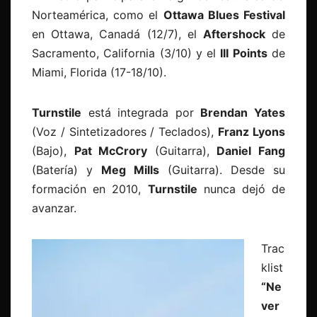
Norteamérica, como el
Ottawa Blues Festival
en Ottawa, Canadá (12/7), el
Aftershock
de
Sacramento, California (3/10) y el
III Points
de
Miami, Florida (17-18/10).
Turnstile
está integrada por
Brendan Yates
(Voz / Sintetizadores / Teclados),
Franz Lyons
(Bajo),
Pat McCrory
(Guitarra),
Daniel Fang
(Batería) y
Meg Mills
(Guitarra). Desde su
formación en 2010,
Turnstile
nunca dejó de
avanzar.
Trac
klist
“Ne
ver