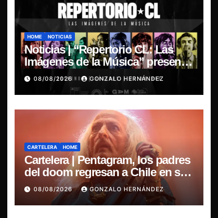
HOME
NOTICIAS
Noticias | “Repertorio CL: Las
Imágenes de la Música” presenta
la esencia del nuevo sonido
08/08/2026
GONZALO HERNÁNDEZ
nacional
CARTELERA
HOME
Cartelera | Pentagram, los padres
del doom regresan a Chile en su
última misa
08/08/2026
GONZALO HERNÁNDEZ