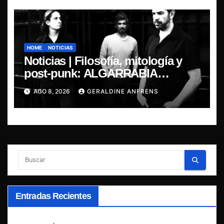
HOME
NOTICIAS
Noticias | Filosofía, mitología y
post-punk: ALGARRABIA
presenta “Cantos de Sirena”
AGO 8, 2026
GERALDINE ANFRENS
Entradas Recientes