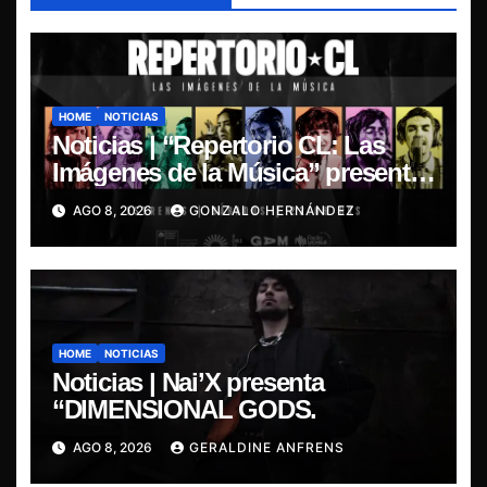
HOME
NOTICIAS
Noticias | “Repertorio CL: Las
Imágenes de la Música” presenta
la esencia del nuevo sonido
AGO 8, 2026
GONZALO HERNÁNDEZ
nacional
HOME
NOTICIAS
Noticias | Nai’X presenta
“DIMENSIONAL GODS.
AGO 8, 2026
GERALDINE ANFRENS