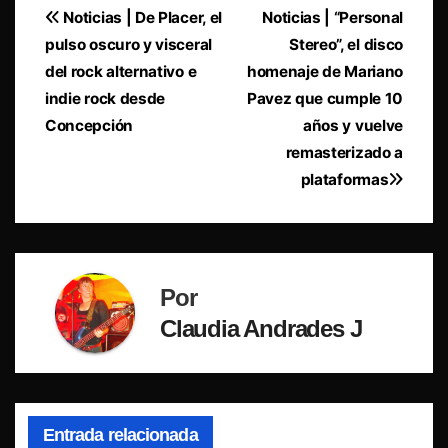
Navegación
Noticias | De Placer, el
Noticias | “Personal
pulso oscuro y visceral
Stereo”, el disco
de
del rock alternativo e
homenaje de Mariano
entradas
indie rock desde
Pavez que cumple 10
Concepción
años y vuelve
remasterizado a
plataformas
Por
Claudia Andrades J
Entrada relacionada