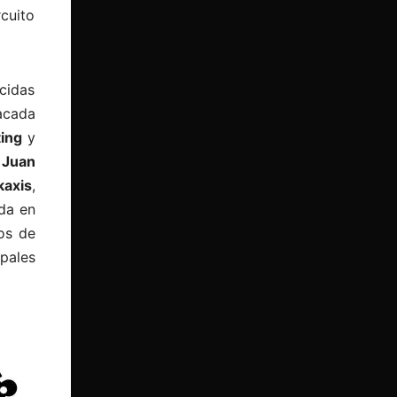
cuito
cidas
tacada
ing
y
;
Juan
kaxis
,
da en
os de
ipales