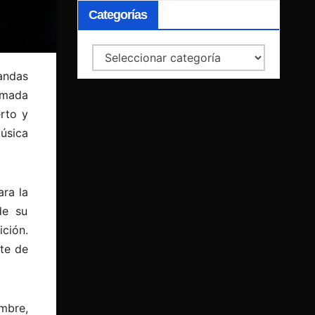
Categorías
Categorías
andas
amada
rto y
úsica
ara la
de su
ción.
rte de
mbre,