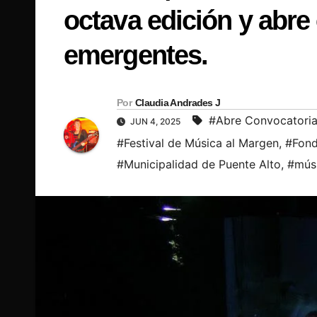
octava edición y abre
emergentes.
Por
Claudia Andrades J
#Abre Convocatori
JUN 4, 2025
#Festival de Música al Margen
,
#Fond
#Municipalidad de Puente Alto
,
#músi