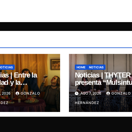
NOTICIAS
HOME
NOTICIAS
ias | Entre la
Noticias | THYTER
dad y la
presenta “Mulsintu
nación: Inercia
un himno de
, 2026
GONZALO
AGO 7, 2026
GONZALO
na su primer
heavy/power metal
e “Marilina”
NDEZ
inspirado en Tomá
HERNÁNDEZ
Paniri