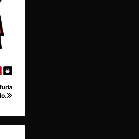
furia
lo.