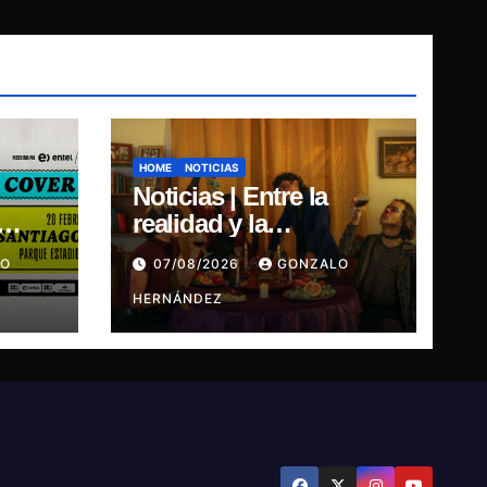
HOME
NOTICIAS
Noticias | Entre la
realidad y la
 su
imaginación: Inercia
LO
07/08/2026
GONZALO
Tour
estrena su primer
single “Marilina”
HERNÁNDEZ