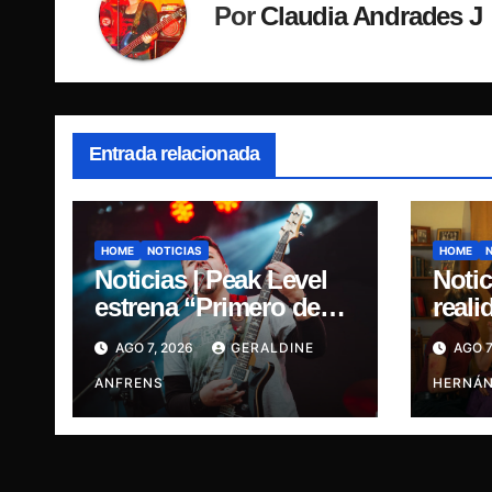
Por
Claudia Andrades J
Entrada relacionada
HOME
NOTICIAS
HOME
Noticias | Peak Level
Notic
estrena “Primero de
reali
Agosto”: un viaje
imagi
AGO 7, 2026
GERALDINE
AGO 7
sonoro por el duelo y
estre
la memoria.
ANFRENS
singl
HERNÁ