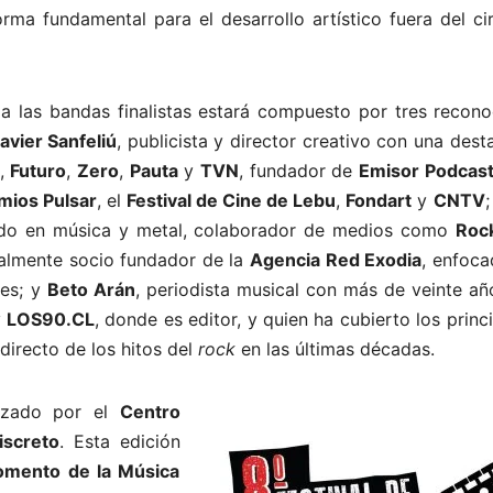
ma fundamental para el desarrollo artístico fuera del cir
 a las bandas finalistas estará compuesto por tres recono
avier Sanfeliú
, publicista y director creativo con una des
,
Futuro
,
Zero
,
Pauta
y
TVN
, fundador de
Emisor Podcast
mios Pulsar
, el
Festival de Cine de Lebu
,
Fondart
y
CNTV
ado en música y metal, colaborador de medios como
Roc
ualmente socio fundador de la
Agencia Red Exodia
, enfoca
tes; y
Beto Arán
, periodista musical con más de veinte añ
y
LOS90.CL
, donde es editor, y quien ha cubierto los princ
 directo de los hitos del
rock
en las últimas décadas.
izado por el
Centro
iscreto
. Esta edición
omento de la Música