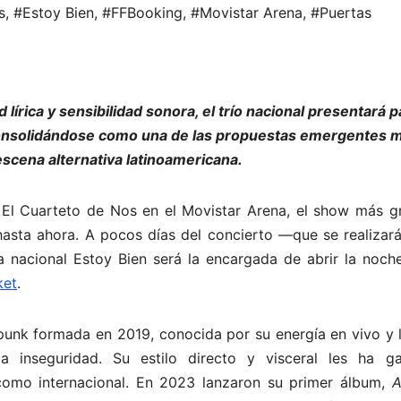
s
,
#Estoy Bien
,
#FFBooking
,
#Movistar Arena
,
#Puertas
írica y sensibilidad sonora, el trío nacional presentará p
onsolidándose como una de las propuestas emergentes 
escena alternativa latinoamericana.
 El Cuarteto de Nos en el Movistar Arena, el show más g
hasta ahora. A pocos días del concierto —que se realizará
nacional Estoy Bien será la encargada de abrir la noche
ket
.
unk formada en 2019, conocida por su energía en vivo y l
inseguridad. Su estilo directo y visceral les ha g
como internacional. En 2023 lanzaron su primer álbum,
A