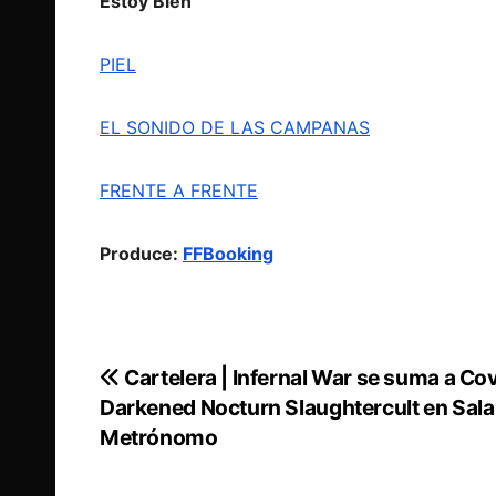
Estoy Bien
PIEL
EL SONIDO DE LAS CAMPANAS
FRENTE A FRENTE
Produce:
FFBooking
Cartelera | Infernal War se suma a Co
Navegación
Darkened Nocturn Slaughtercult en Sala
de
Metrónomo
entradas