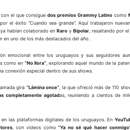
o con el que consigue
dos premios Grammy Latino
como
por el éxito “Cuando sea grande”. Aquí trabajaron nueva
e ya habían colaborado en
Raro
y
Bipolar
, resaltando por e
n en uno de los más destacados del año.
ón emocional entre los uruguayos y sus seguidores au
das como en
“No llora”
, explorando aquel mundo de la pater
na conexión especial dentro de sus shows.
clamada gira
“Lámina once”
, la que ofreció más de 110 sh
as completamente agotad
as, reuniendo a cientos de mil
o en las plataformas digitales de los uruguayos. En
YouT
ptores
, con videos como
“Ya no sé qué hacer conmig