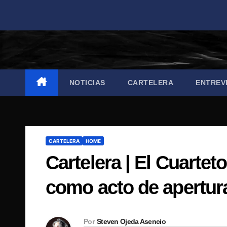
Saltar
al
contenido
NOTICIAS
CARTELERA
ENTREV
CARTELERA
HOME
Cartelera | El Cuarte
como acto de apertura
Por
Steven Ojeda Asencio