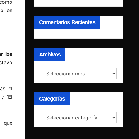
 como
op en
Comentarios Recientes
r los
Archivos
ctavo
Archivos
as el
y “El
Categorías
Categorías
o que