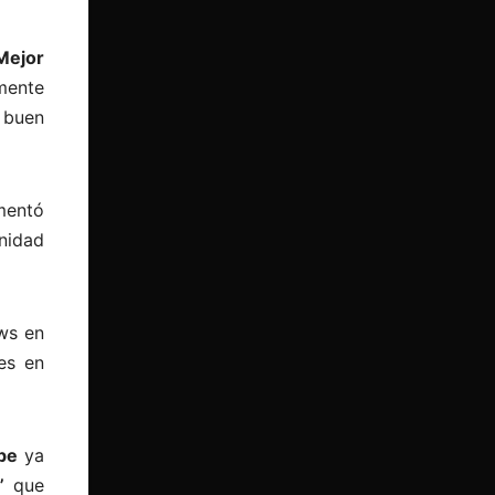
Mejor
mente
l buen
mentó
nidad
ows en
es en
ube
ya
o”
que