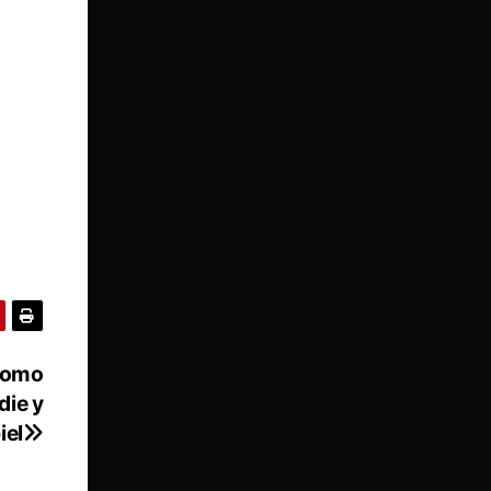
 como
die y
iel