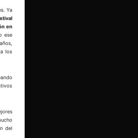
s. Ya
stival
ón en
o ese
años,
a los
eando
tivos
jores
mucho
n del