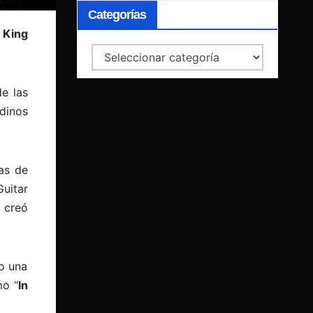
Categorías
 King
Categorías
e las
dinos
as de
uitar
- creó
o una
mo “
In