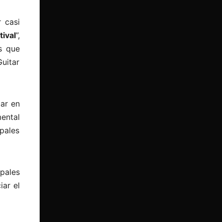
 casi
tival
”,
s que
Guitar
ar en
ental
pales
pales
ar el