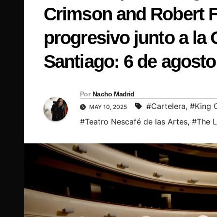
Crimson and Robert Fr
progresivo junto a la
Santiago: 6 de agosto
Por
Nacho Madrid
#Cartelera
,
#King 
MAY 10, 2025
#Teatro Nescafé de las Artes
,
#The L