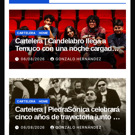
CARTELERA
HOME
Cartelera | Candelabro llega a
Temuco con una noche cargada
de indie
06/08/2026
GONZALO HERNÁNDEZ
CARTELERA
HOME
Cartelera | PiedraSónica celebrará
cinco años de trayectoria junto a
The Ganjas en el Bar de René
06/08/2026
GONZALO HERNÁNDEZ