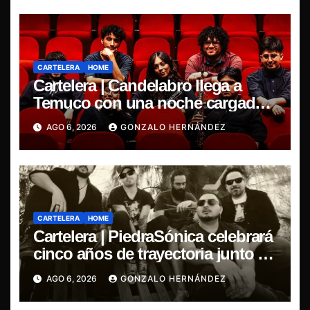
CARTELERA
HOME
Cartelera | Candelabro llega a
Temuco con una noche cargada
de indie
AGO 6, 2026
GONZALO HERNÁNDEZ
CARTELERA
HOME
Cartelera | PiedraSónica celebrará
cinco años de trayectoria junto a
The Ganjas en el Bar de René
AGO 6, 2026
GONZALO HERNÁNDEZ