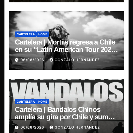
CARTELERA
HOME
Cartelera | Mortiis regresa a Chile
en su “Latin American Tour 2026”
y exclusivo show en Sala RBX
06/08/2026
GONZALO HERNÁNDEZ
CARTELERA
HOME
Cartelera | Bandalos Chinos
amplía su gira por Chile y suma
concierto en Concepción
06/08/2026
GONZALO HERNÁNDEZ