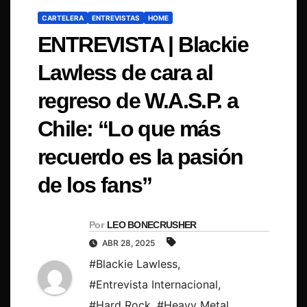
CARTELERA
ENTREVISTAS
HOME
ENTREVISTA | Blackie
Lawless de cara al
regreso de W.A.S.P. a
Chile: “Lo que más
recuerdo es la pasión
de los fans”
Por
LEO BONECRUSHER
ABR 28, 2025
#Blackie Lawless
,
#Entrevista Internacional
,
#Hard Rock
,
#Heavy Metal
,