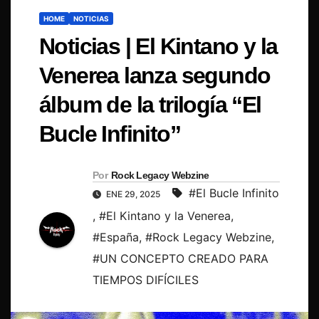
HOME
NOTICIAS
Noticias | El Kintano y la
Venerea lanza segundo
álbum de la trilogía “El
Bucle Infinito”
Por
Rock Legacy Webzine
#El Bucle Infinito
ENE 29, 2025
,
#El Kintano y la Venerea
,
#España
,
#Rock Legacy Webzine
,
#UN CONCEPTO CREADO PARA
TIEMPOS DIFÍCILES