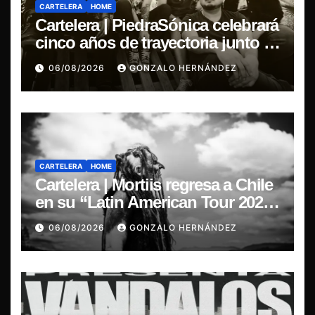
CARTELERA
HOME
Cartelera | PiedraSónica celebrará
cinco años de trayectoria junto a
The Ganjas en el Bar de René
06/08/2026
GONZALO HERNÁNDEZ
CARTELERA
HOME
Cartelera | Mortiis regresa a Chile
en su “Latin American Tour 2026”
y exclusivo show en Sala RBX
06/08/2026
GONZALO HERNÁNDEZ