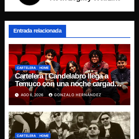
Entrada relacionada
CARTELERA
HOME
Cartelera | Candelabro llega a
Temuco con una noche cargada
de indie
AGO 6, 2026
GONZALO HERNÁNDEZ
CARTELERA
HOME