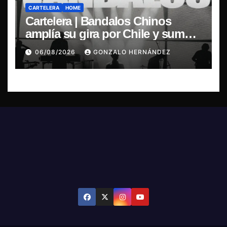
CARTELERA
HOME
Cartelera | Bandalos Chinos
amplía su gira por Chile y suma
concierto en Concepción
06/08/2026
GONZALO HERNÁNDEZ