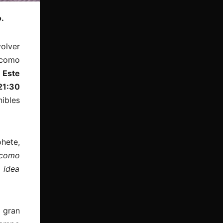
.
olver
 como
.
Este
21:30
nibles
ohete,
, como
a idea
 gran