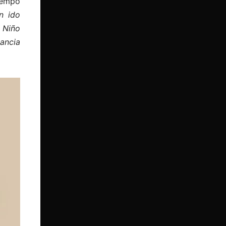
iempo
n ido
 Niño
ancia