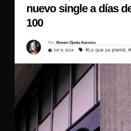
nuevo single a días d
100
Por
Steven Ojeda Asencio
#Lo que ya planté
,
#
DIC 8, 2024