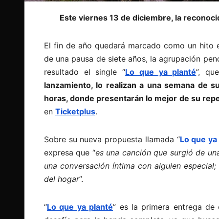
Este viernes 13 de diciembre, la reconoc
El fin de año quedará marcado como un hito e
de una pausa de siete años, la agrupación pe
resultado el single “
Lo que ya planté
”, qu
lanzamiento, lo realizan a una semana de s
horas, donde presentarán lo mejor de su rep
en
Ticketplus
.
Sobre su nueva propuesta llamada “
Lo que ya
expresa que “
es una canción que surgió de una
una conversación íntima con alguien especial; 
del hogar
”.
“
Lo que ya planté
” es la primera entrega de