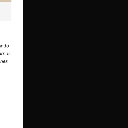
rando
arnos
ones