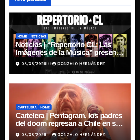
HOME
NOTICIAS
Noticias | “Repertorio CL: Las
Imágenes de la Música” presenta
la esencia del nuevo sonido
08/08/2026
GONZALO HERNÁNDEZ
nacional
CARTELERA
HOME
Cartelera | Pentagram, los padres
del doom regresan a Chile en su
última misa
08/08/2026
GONZALO HERNÁNDEZ