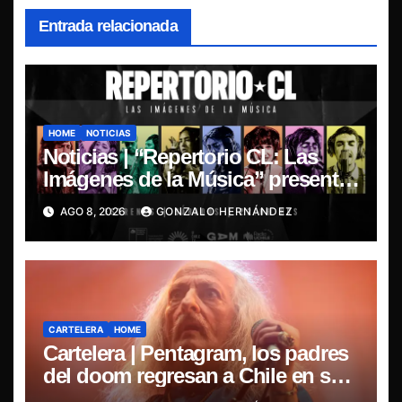
Entrada relacionada
HOME
NOTICIAS
Noticias | “Repertorio CL: Las
Imágenes de la Música” presenta
la esencia del nuevo sonido
AGO 8, 2026
GONZALO HERNÁNDEZ
nacional
CARTELERA
HOME
Cartelera | Pentagram, los padres
del doom regresan a Chile en su
última misa