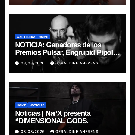
CARTELERA
HOME
NOTICIA: Ganadores de los
Premios Pulsar, Engrupid Pipol
presentan show exclusivo.
08/08/2026
GERALDINE ANFRENS
HOME
NOTICIAS
Noticias | Nai’X presenta
“DIMENSIONAL GODS.
08/08/2026
GERALDINE ANFRENS