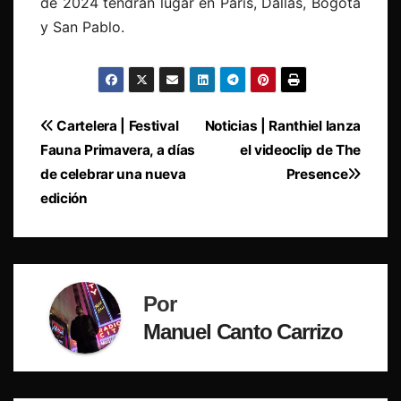
de 2024 tendrán lugar en París, Dallas, Bogotá
y San Pablo.
Navegación
Cartelera | Festival
Noticias | Ranthiel lanza
Fauna Primavera, a días
el videoclip de The
de
de celebrar una nueva
Presence
entradas
edición
Por
Manuel Canto Carrizo