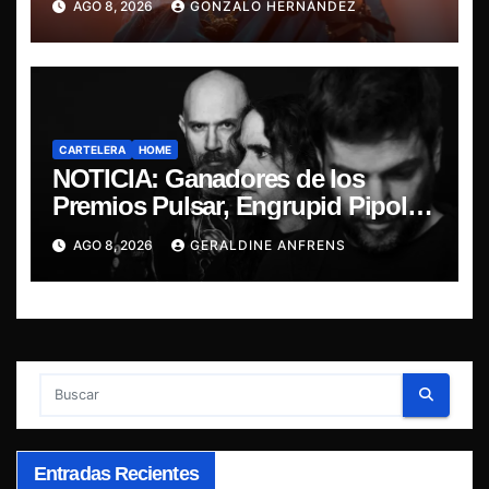
AGO 8, 2026
GONZALO HERNÁNDEZ
CARTELERA
HOME
NOTICIA: Ganadores de los
Premios Pulsar, Engrupid Pipol
presentan show exclusivo.
AGO 8, 2026
GERALDINE ANFRENS
Entradas Recientes