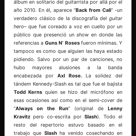
álbum en solitario del guitarrista por allá por el
año 2010. En él, aparece “
Back
from Cali
” -un
verdadero clásico de la discografía del
guitar
hero
– que fue coreado a voz en cuello por un
público que presenció un
show
en donde las
referencias a
Guns
N
’ Roses
fueron mínimas. Y
tampoco es como que alguien las haya estado
pidiendo. Salvo por un par de canciones, no
hubo mayores alusiones a la banda
encabezada por
Axl Rose.
La solidez del
tándem Kennedy-Slash es tal que fue el bajista
Todd Kerns
quien se hizo del micrófono en
esas ocasiones así como en el semi-
cover
de
“
Always on the Run
” (original de
Lenny
Kravitz
pero co-escrita por
Slash
). Todo el
resto del repertorio estuvo basado en el
trabajo que
Slash
ha venido cosechando en