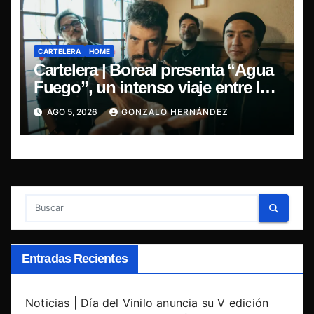
CARTELERA
HOME
Cartelera | Boreal presenta “Agua
Fuego”, un intenso viaje entre la
pasión y la desilusión
AGO 5, 2026
GONZALO HERNÁNDEZ
Entradas Recientes
Noticias | Día del Vinilo anuncia su V edición