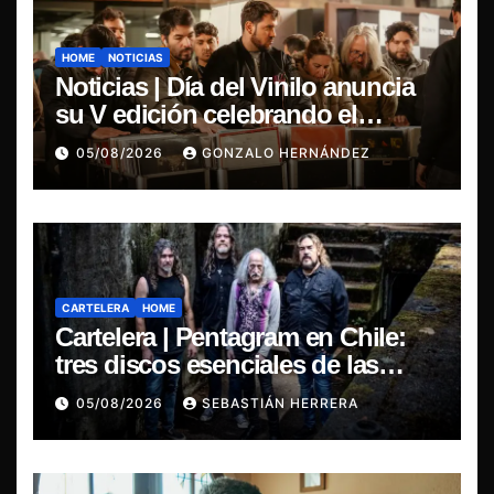
HOME
NOTICIAS
Noticias | Día del Vinilo anuncia
su V edición celebrando el
regreso del 7″ fabricado en Chile
05/08/2026
GONZALO HERNÁNDEZ
CARTELERA
HOME
Cartelera | Pentagram en Chile:
tres discos esenciales de las
leyendas del doom
05/08/2026
SEBASTIÁN HERRERA