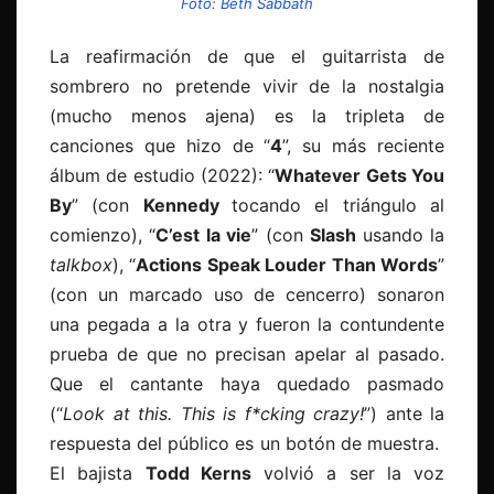
Foto: Beth Sabbath
La reafirmación de que el guitarrista de
sombrero no pretende vivir de la nostalgia
(mucho menos ajena) es la tripleta de
canciones que hizo de “
4
”, su más reciente
álbum de estudio (2022): “
Whatever Gets You
By
” (con
Kennedy
tocando el triángulo al
comienzo), “
C’est la vie
” (con
Slash
usando la
talkbox
), “
Actions Speak Louder Than Words
”
(con un marcado uso de cencerro) sonaron
una pegada a la otra y fueron la contundente
prueba de que no precisan apelar al pasado.
Que el cantante haya quedado pasmado
(“
Look at this. This is f*cking crazy!
”) ante la
respuesta del público es un botón de muestra.
El bajista
Todd Kerns
volvió a ser la voz