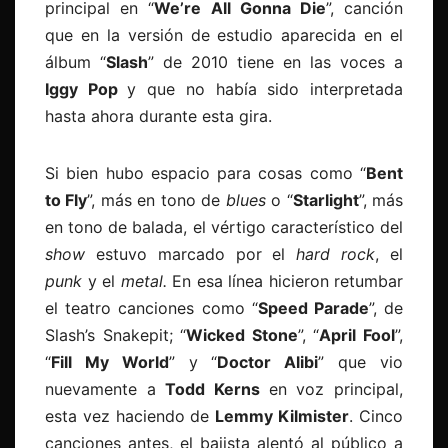
principal en “
We’re All Gonna Die
”, canción
que en la versión de estudio aparecida en el
álbum “
Slash
” de 2010 tiene en las voces a
Iggy Pop
y que no había sido interpretada
hasta ahora durante esta gira.
Si bien hubo espacio para cosas como “
Bent
to Fly
”, más en tono de
blues
o “
Starlight
”, más
en tono de balada, el vértigo característico del
show
estuvo marcado por el
hard rock
, el
punk
y el
metal.
En esa línea hicieron retumbar
el teatro canciones como “
Speed Parade
”, de
Slash’s Snakepit; “
Wicked Stone
”, “
April Fool
”,
“
Fill My World
” y “
Doctor Alibi
” que vio
nuevamente a
Todd Kerns
en voz principal,
esta vez haciendo de
Lemmy Kilmister
. Cinco
canciones antes, el bajista alentó al público a