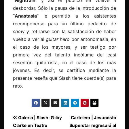
“
Nightrain
” y así el público se vuelve a
desbordar. Sólo la pausa de la introducción de
“
Anastasia
” le permitió a los asistentes
recomponerse para un último pedacito de
show
y retirarse con la satisfacción de haber
vuelto a ver al
guitar hero
por antonomasia, en
el caso de los mayores, y ser testigo por
primera vez del talento incólume del casi
sesentón guitarrista, en el caso de los más
jóvenes. Es decir, se certifica mediante la
presente reseña que Slash tiene cuerda(s) para
rato.
Navegación
Galería | Slash: Gilby
Cartelera | Jesucristo
Clarke en Teatro
Superstar regresará al