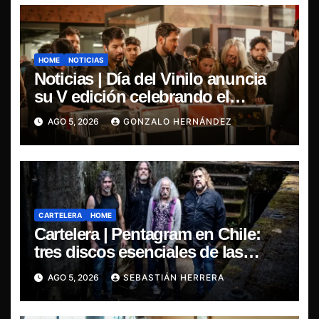
HOME
NOTICIAS
Noticias | Día del Vinilo anuncia
su V edición celebrando el
regreso del 7″ fabricado en Chile
AGO 5, 2026
GONZALO HERNÁNDEZ
CARTELERA
HOME
Cartelera | Pentagram en Chile:
tres discos esenciales de las
leyendas del doom
AGO 5, 2026
SEBASTIÁN HERRERA