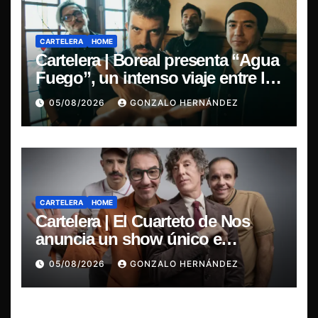
CARTELERA
HOME
Cartelera | Boreal presenta “Agua
Fuego”, un intenso viaje entre la
pasión y la desilusión
05/08/2026
GONZALO HERNÁNDEZ
CARTELERA
HOME
Cartelera | El Cuarteto de Nos
anuncia un show único e
irrepetible en el Movistar Arena
05/08/2026
GONZALO HERNÁNDEZ