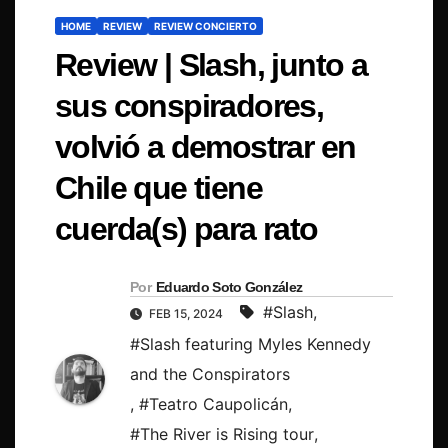
HOME
REVIEW
REVIEW CONCIERTO
Review | Slash, junto a
sus conspiradores,
volvió a demostrar en
Chile que tiene
cuerda(s) para rato
Por
Eduardo Soto González
#Slash
,
FEB 15, 2024
#Slash featuring Myles Kennedy
and the Conspirators
,
#Teatro Caupolicán
,
#The River is Rising tour
,