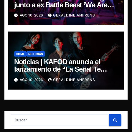
junto a ex Battle Beast ‘We Are
The Same’ une el metal de Chile y
AGO 10, 2026
GERALDINE ANFRENS
Finlandia.
HOME
NOTICIAS
Noticias | KAFOD anuncia el
lanzamiento de “La Señal Te
Encontró”, el primer adelanto de
AGO 10, 2026
GERALDINE ANFRENS
su nuevo álbum conceptual.