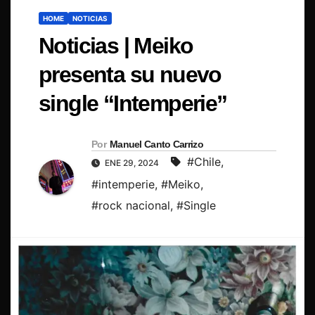
HOME
NOTICIAS
Noticias | Meiko
presenta su nuevo
single “Intemperie”
Por
Manuel Canto Carrizo
#Chile
,
ENE 29, 2024
#intemperie
,
#Meiko
,
#rock nacional
,
#Single