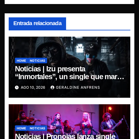
Entrada relacionada
HOME
NOTICIAS
Noticias | Izu presenta
“Inmortales”, un single que marca
su esperado regreso.
AGO 10, 2026
GERALDINE ANFRENS
HOME
NOTICIAS
Noticias | Pronoias lanza single