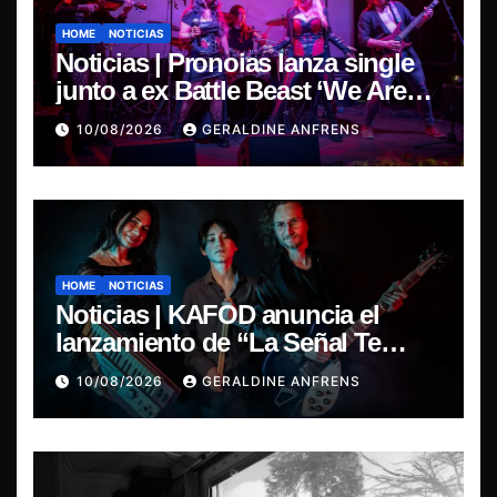
HOME
NOTICIAS
Noticias | Pronoias lanza single
junto a ex Battle Beast ‘We Are
The Same’ une el metal de Chile y
10/08/2026
GERALDINE ANFRENS
Finlandia.
HOME
NOTICIAS
Noticias | KAFOD anuncia el
lanzamiento de “La Señal Te
Encontró”, el primer adelanto de
10/08/2026
GERALDINE ANFRENS
su nuevo álbum conceptual.