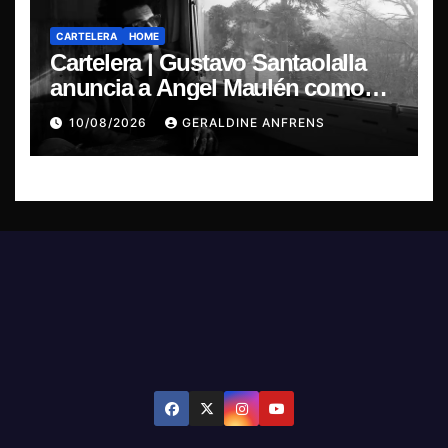
CARTELERA
HOME
Cartelera | Gustavo Santaolalla
anuncia a Angel Maulén como
invitado especial para su regreso
10/08/2026
GERALDINE ANFRENS
a Chile