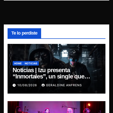
Te lo perdiste
HOME
NOTICIAS
Noticias | Izu presenta
“Inmortales”, un single que
marca su esperado regreso.
10/08/2026
GERALDINE ANFRENS