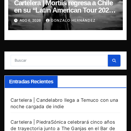
Cartelera | Mortiis regresa a Chile
en su “Latin American Tour 2026”
y exclusivo show en Sala RBX
AGO 6, 2026
GONZALO HERNÁNDEZ
Entradas Recientes
Cartelera | Candelabro llega a Temuco con una
noche cargada de indie
Cartelera | PiedraSónica celebrará cinco años
de trayectoria junto a The Ganjas en el Bar de