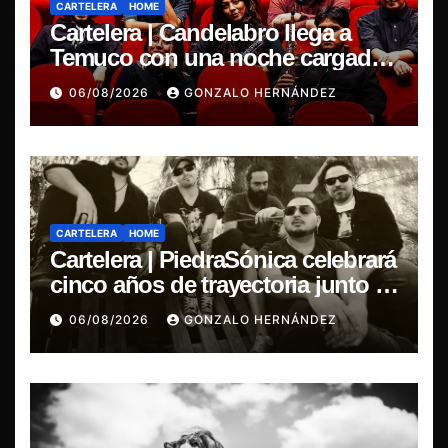
CARTELERA
HOME
Cartelera | Candelabro llega a
Temuco con una noche cargada
de indie
06/08/2026
GONZALO HERNÁNDEZ
CARTELERA
HOME
Cartelera | PiedraSónica celebrará
cinco años de trayectoria junto a
The Ganjas en el Bar de René
06/08/2026
GONZALO HERNÁNDEZ