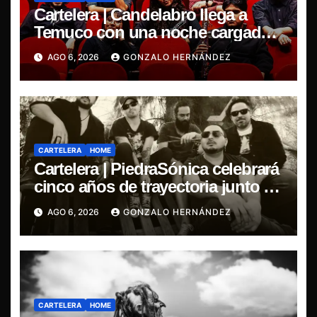
Cartelera | Candelabro llega a
Temuco con una noche cargada
de indie
AGO 6, 2026
GONZALO HERNÁNDEZ
CARTELERA
HOME
Cartelera | PiedraSónica celebrará
cinco años de trayectoria junto a
The Ganjas en el Bar de René
AGO 6, 2026
GONZALO HERNÁNDEZ
CARTELERA
HOME