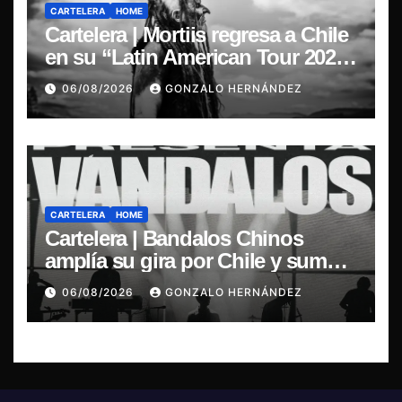
CARTELERA
HOME
Cartelera | Mortiis regresa a Chile
en su “Latin American Tour 2026”
y exclusivo show en Sala RBX
06/08/2026
GONZALO HERNÁNDEZ
CARTELERA
HOME
Cartelera | Bandalos Chinos
amplía su gira por Chile y suma
concierto en Concepción
06/08/2026
GONZALO HERNÁNDEZ