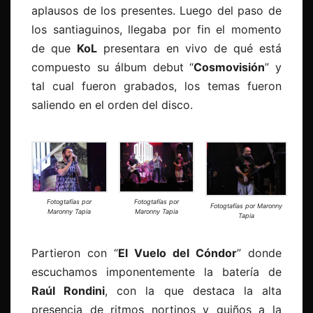
aplausos de los presentes. Luego del paso de
los santiaguinos, llegaba por fin el momento
de que
KoL
presentara en vivo de qué está
compuesto su álbum debut “
Cosmovisión
” y
tal cual fueron grabados, los temas fueron
saliendo en el orden del disco.
Fotogtafías por
Fotogtafías por
Fotogtafías por Maronny
Maronny Tapia
Maronny Tapia
Tapia
Partieron con “
El Vuelo del Cóndor
” donde
escuchamos imponentemente la batería de
Raúl Rondini
, con la que destaca la alta
presencia de ritmos nortinos y guiños a la