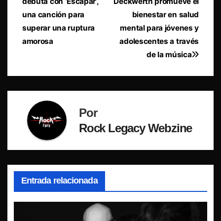
debuta con ‘Escapar’,
Deckwerth promueve el
de
una canción para
bienestar en salud
entradas
superar una ruptura
mental para jóvenes y
amorosa
adolescentes a través
de la música
Por
Rock Legacy Webzine
Entrada relacionada