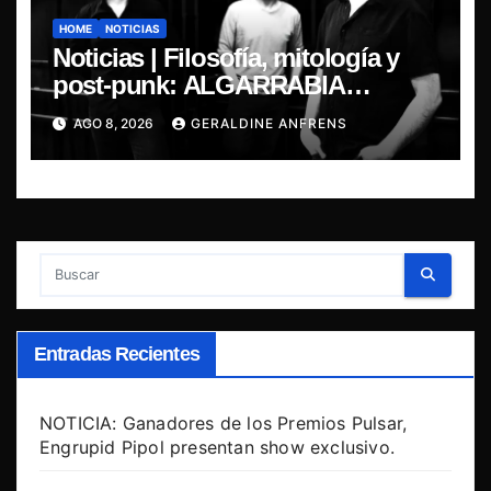
HOME
NOTICIAS
Noticias | Filosofía, mitología y
post-punk: ALGARRABIA
presenta “Cantos de Sirena”
AGO 8, 2026
GERALDINE ANFRENS
Entradas Recientes
NOTICIA: Ganadores de los Premios Pulsar,
Engrupid Pipol presentan show exclusivo.