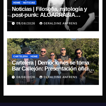
HOME
NOTICIAS
Noticias | Filosofía, mitología y
post-punk: ALGARRABIA
presenta “Cantos de Sirena”
08/08/2026
GERALDINE ANFRENS
CARTELERA
HOME
Cartelera | Demociones se toma
Bar Callejón: Presentación oficial
de su EP y estreno del single
08/08/2026
GERALDINE ANFRENS
“Mujer Escarlata”