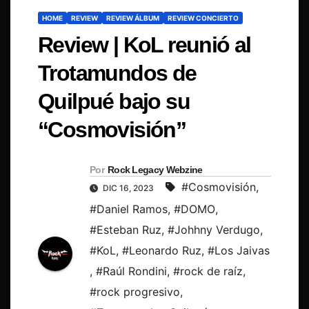
HOME
REVIEW
REVIEW ÁLBUM
REVIEW CONCIERTO
Review | KoL reunió al
Trotamundos de
Quilpué bajo su
“Cosmovisión”
Por
Rock Legacy Webzine
#Cosmovisión
,
DIC 16, 2023
#Daniel Ramos
,
#DOMO
,
#Esteban Ruz
,
#Johhny Verdugo
,
#KoL
,
#Leonardo Ruz
,
#Los Jaivas
,
#Raúl Rondini
,
#rock de raíz
,
#rock progresivo
,