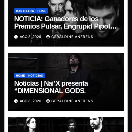
CARTELERA
HOME
NOTICIA: Ganadores de los
Premios Pulsar, Engrupid Pipol
presentan show exclusivo.
AGO 8, 2026
GERALDINE ANFRENS
HOME
NOTICIAS
Noticias | Nai’X presenta
“DIMENSIONAL GODS.
AGO 8, 2026
GERALDINE ANFRENS