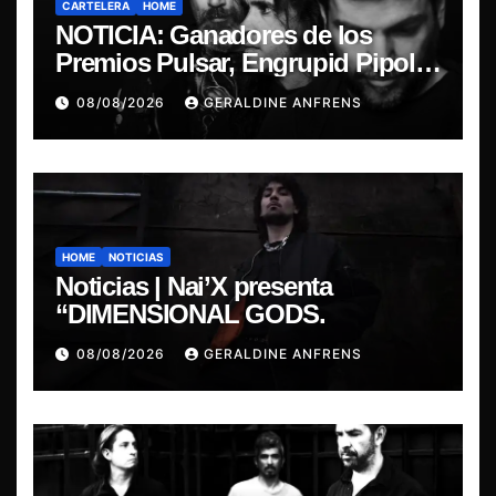
CARTELERA
HOME
NOTICIA: Ganadores de los
Premios Pulsar, Engrupid Pipol
presentan show exclusivo.
08/08/2026
GERALDINE ANFRENS
HOME
NOTICIAS
Noticias | Nai’X presenta
“DIMENSIONAL GODS.
08/08/2026
GERALDINE ANFRENS