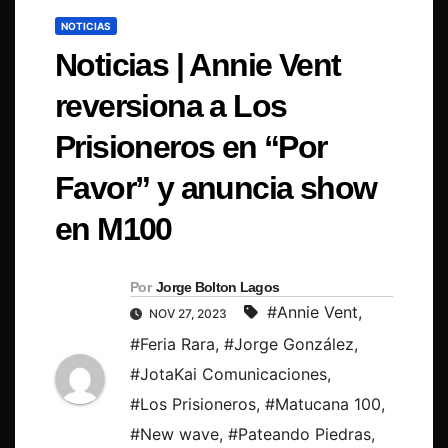
NOTICIAS
Noticias | Annie Vent
reversiona a Los
Prisioneros en “Por
Favor” y anuncia show
en M100
Por
Jorge Bolton Lagos
#Annie Vent
,
NOV 27, 2023
#Feria Rara
,
#Jorge González
,
#JotaKai Comunicaciones
,
#Los Prisioneros
,
#Matucana 100
,
#New wave
,
#Pateando Piedras
,