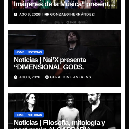
Imágenes de la Música” presenta
la esencia del nuevo sonido
AGO 8, 2026
GONZALO HERNÁNDEZ
nacional
HOME
NOTICIAS
Noticias | Nai’X presenta
“DIMENSIONAL GODS.
AGO 8, 2026
GERALDINE ANFRENS
HOME
NOTICIAS
Noticias | Filosofía, mitología y