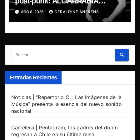
post-punk: ALGARRABIA
presenta “Cantos de Sirena”
AGO 8, 2026
GERALDINE ANFRENS
Entradas Recientes
Noticias | “Repertorio CL: Las Imágenes de la
Música” presenta la esencia del nuevo sonido
nacional
Cartelera | Pentagram, los padres del doom
regresan a Chile en su última misa