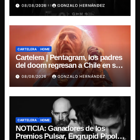
la esencia del nuevo sonido
08/08/2026
GONZALO HERNÁNDEZ
nacional
CARTELERA
HOME
Cartelera | Pentagram, los padres
del doom regresan a Chile en su
última misa
08/08/2026
GONZALO HERNÁNDEZ
CARTELERA
HOME
NOTICIA: Ganadores de los
Premios Pulsar, Engrupid Pipol